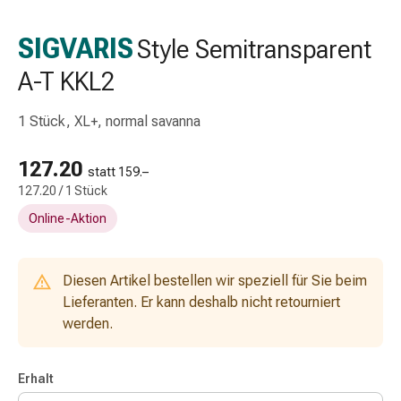
Schlauch-
&
SIGVARIS
Style Semitransparent
Netzverband
A-T KKL2
Verbandsmaterial
Verbrennung
&
1 Stück, XL+, normal savanna
Sonnenbrand
Wechsel-
127.20
statt 159.–
Sets
127.20 / 1 Stück
Wundauflage
Online-Aktion
Wundsalbe
&
-
Diesen Artikel bestellen wir speziell für Sie beim
desinfektion
Lieferanten. Er kann deshalb nicht retourniert
Sprühpflaster
werden.
Wundverschlussstreifen
&
-
Erhalt
kleber