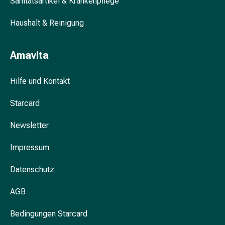
Sanitätsartikel & Krankenpflege
Blähung
&
Haushalt & Reinigung
Krämpfe
Verstopfung
Amavita
Hautprobleme
Ekzem
Hilfe und Kontakt
&
Juckreiz
Starcard
Hühneraugen
&
Newsletter
Warzen
Nagel-
Impressum
&
Fusspilz
Datenschutz
Narben
Trockene
AGB
Haut
Bedingungen Starcard
Übermässiges