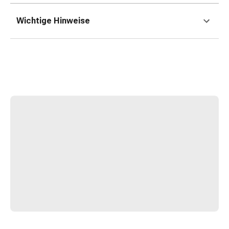
Erkältungsbeschwerden
Husten
Wichtige Hinweise
Inhalationsgerät
&
Zubehör
Nasendusche
Taschentücher
Schnupfen
Herz
&
Kreislauf
Herztherapie
Kompressionsstrümpfe
Kreislauf
Raucherentwöhnung
Venen
Blutgerinnung
Herznerven-
Störung