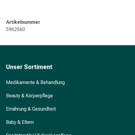
Gedächtnis-
&
Konzentrationsstörung
Artikelnummer
Allergien
5962560
&
Heuschnupfen
Antiallergikum
Haut
Nase
Unser Sortiment
Magen
&
Medikamente & Behandlung
Darm
Durchfall
Beauty & Körperpflege
Magenbrennen
Hämorrhoiden
Ernährung & Gesundheit
Übelkeit
&
Baby & Eltern
Erbrechen
Verdauung,