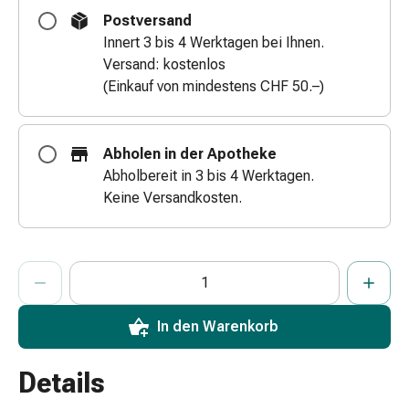
Zugsalbe
Postversand
Tupfer
Innert 3 bis 4 Werktagen bei Ihnen.
Augen
Versand: kostenlos
&
(Einkauf von mindestens CHF 50.–)
Ohren
Ohrenschmerzen
Ohrenpflege
Abholen in der Apotheke
Augentropfen
Abholbereit in 3 bis 4 Werktagen.
Augenentzündung
Keine Versandkosten.
Augenverband
Augenhygiene
Grippe
ProductDetailPage.Aria.AddToCartQuantityControlInst
Anzahl Exemplare dieses Artikels zum Hinzufügen in den War
Sie haben die maximale Bestellmenge für diesen Artikel erreic
Wir haben momentan kein weiteres Exemplar dieses Artikels a
&
Erkältung
Hustenbonbons
In den Warenkorb
Halsschmerzen
Grippe-
Details
&