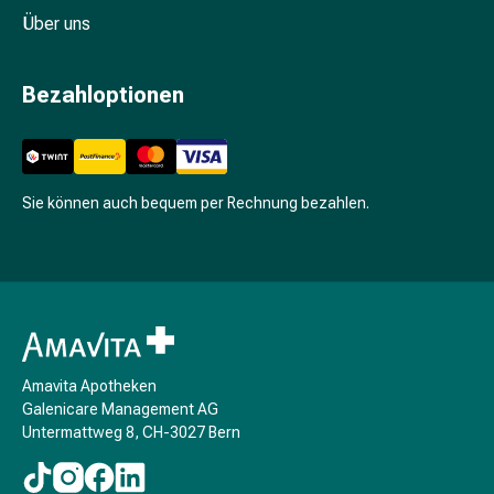
Schwitzen
Über uns
Unreine
Haut
Fieberbläschen
Bezahloptionen
Hautausschlag
Akne
Komplementärmedizin
Bachblütentherapie
Sie können auch bequem per Rechnung bezahlen.
Gemmotherapie
Homöopathie
Pflanzenheilkunde
Schüssler
Salz
Spagyrik
Anthroposophika
Amavita Apotheken
Niere,
Galenicare Management AG
Blase,
Untermattweg 8, CH-3027 Bern
Prostata
Harnwegsbeschwerden