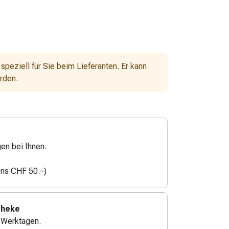
 speziell für Sie beim Lieferanten. Er kann
erden.
gen bei Ihnen.
ens CHF 50.–)
theke
4 Werktagen.