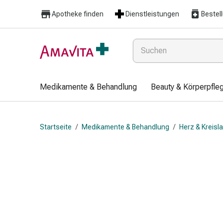
Medikamente
Apotheke finden
Dienstleistungen
Bestel
&
Behandlung
Hautverletzung
&
Wundheilung
Faltkompresse
Medikamente & Behandlung
Beauty & Körperpfle
Elastische
Binde
Fingerverband
Startseite
/
Medikamente & Behandlung
/
Herz & Kreisl
Fixationspflaster
Gaze
Kompressionsbinde
Pflaster
Pflasterbinde,
Tape
&
Zubehör