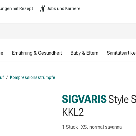
lungen mit Rezept
Jobs und Karriere
ge
Ernährung & Gesundheit
Baby & Eltern
Sanitätsartik
auf
/
Kompressionsstrümpfe
SIGVARIS
Style 
KKL2
1 Stück, XS, normal savanna