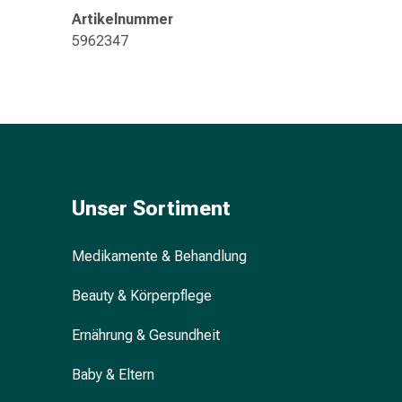
Gedächtnis-
Artikelnummer
&
5962347
Konzentrationsstörung
Allergien
&
Heuschnupfen
Antiallergikum
Haut
Nase
Magen
Unser Sortiment
&
Darm
Medikamente & Behandlung
Durchfall
Magenbrennen
Beauty & Körperpflege
Hämorrhoiden
Übelkeit
Ernährung & Gesundheit
&
Baby & Eltern
Erbrechen
Verdauung,