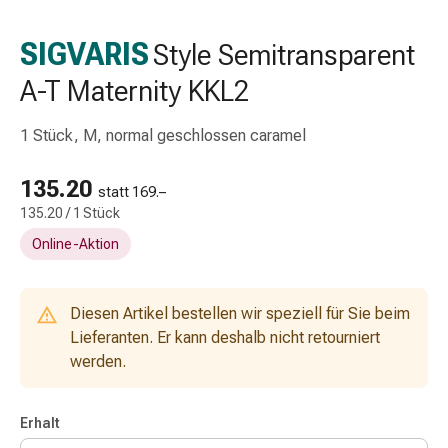
Schlauch-
&
SIGVARIS
Style Semitransparent
Netzverband
A-T Maternity KKL2
Verbandsmaterial
Verbrennung
&
1 Stück, M, normal geschlossen caramel
Sonnenbrand
Wechsel-
135.20
statt 169.–
Sets
135.20 / 1 Stück
Wundauflage
Online-Aktion
Wundsalbe
&
-
Diesen Artikel bestellen wir speziell für Sie beim
desinfektion
Lieferanten. Er kann deshalb nicht retourniert
Sprühpflaster
werden.
Wundverschlussstreifen
&
-
Erhalt
kleber