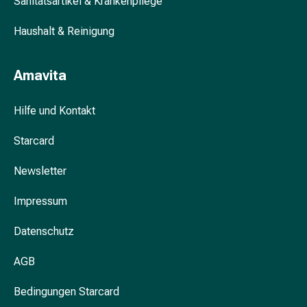
Sanitätsartikel & Krankenpflege
Blähung
&
Haushalt & Reinigung
Krämpfe
Verstopfung
Amavita
Hautprobleme
Ekzem
Hilfe und Kontakt
&
Juckreiz
Starcard
Hühneraugen
&
Newsletter
Warzen
Nagel-
Impressum
&
Fusspilz
Datenschutz
Narben
Trockene
AGB
Haut
Bedingungen Starcard
Übermässiges