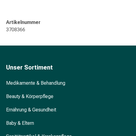
Gedächtnis-
&
Konzentrationsstörung
Artikelnummer
Allergien
3708366
&
Heuschnupfen
Antiallergikum
Haut
Nase
Unser Sortiment
Magen
&
Medikamente & Behandlung
Darm
Durchfall
Beauty & Körperpflege
Magenbrennen
Hämorrhoiden
Ernährung & Gesundheit
Übelkeit
&
Baby & Eltern
Erbrechen
Verdauung,