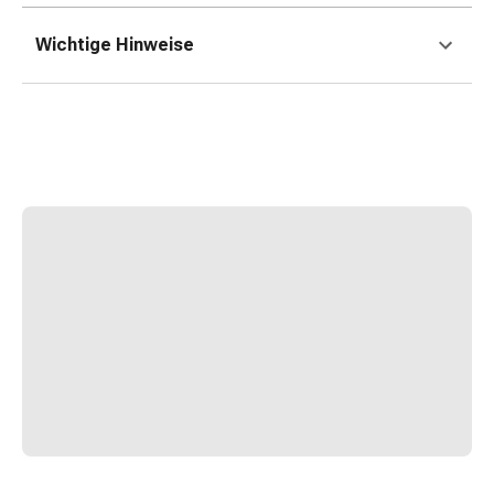
Erkältungsbeschwerden
Husten
Wichtige Hinweise
Inhalationsgerät
&
Zubehör
Nasendusche
Taschentücher
Schnupfen
Herz
&
Kreislauf
Herztherapie
Kompressionsstrümpfe
Kreislauf
Raucherentwöhnung
Venen
Blutgerinnung
Herznerven-
Störung