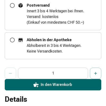
Zugsalbe
Postversand
Tupfer
Innert 3 bis 4 Werktagen bei Ihnen.
Augen
Versand: kostenlos
&
(Einkauf von mindestens CHF 50.–)
Ohren
Ohrenschmerzen
Ohrenpflege
Abholen in der Apotheke
Augentropfen
Abholbereit in 3 bis 4 Werktagen.
Augenentzündung
Keine Versandkosten.
Augenverband
Augenhygiene
Grippe
ProductDetailPage.Aria.AddToCartQuantityControlInst
Anzahl Exemplare dieses Artikels zum Hinzufügen in den War
Sie haben die maximale Bestellmenge für diesen Artikel erreic
Wir haben momentan kein weiteres Exemplar dieses Artikels a
&
Erkältung
Hustenbonbons
In den Warenkorb
Halsschmerzen
Grippe-
Details
&