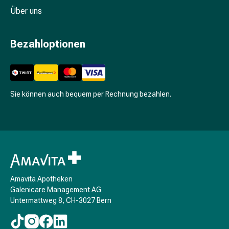
Schwitzen
Über uns
Unreine
Haut
Fieberbläschen
Bezahloptionen
Hautausschlag
Akne
Komplementärmedizin
Bachblütentherapie
Sie können auch bequem per Rechnung bezahlen.
Gemmotherapie
Homöopathie
Pflanzenheilkunde
Schüssler
Salz
Spagyrik
Anthroposophika
Amavita Apotheken
Niere,
Galenicare Management AG
Blase,
Untermattweg 8, CH-3027 Bern
Prostata
Harnwegsbeschwerden