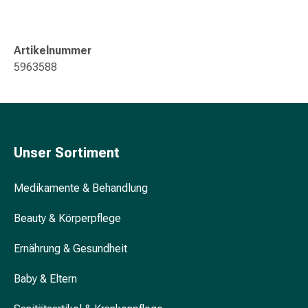
Gedächtnis-
&
Konzentrationsstörung
Artikelnummer
Allergien
5963588
&
Heuschnupfen
Antiallergikum
Haut
Nase
Unser Sortiment
Magen
&
Medikamente & Behandlung
Darm
Durchfall
Beauty & Körperpflege
Magenbrennen
Hämorrhoiden
Ernährung & Gesundheit
Übelkeit
&
Baby & Eltern
Erbrechen
Verdauung,