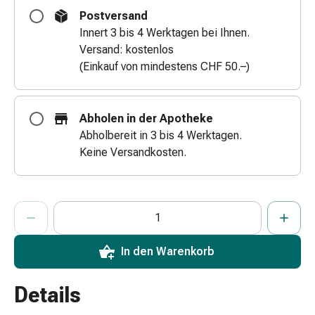
Zugsalbe
Postversand
Tupfer
Innert 3 bis 4 Werktagen bei Ihnen.
Augen
Versand: kostenlos
&
(Einkauf von mindestens CHF 50.–)
Ohren
Ohrenschmerzen
Ohrenpflege
Abholen in der Apotheke
Augentropfen
Abholbereit in 3 bis 4 Werktagen.
Augenentzündung
Keine Versandkosten.
Augenverband
Augenhygiene
Grippe
ProductDetailPage.Aria.AddToCartQuantityControlInst
Anzahl Exemplare dieses Artikels zum Hinzufügen in den War
Sie haben die maximale Bestellmenge für diesen Artikel erreic
Wir haben momentan kein weiteres Exemplar dieses Artikels a
&
Erkältung
Hustenbonbons
In den Warenkorb
Halsschmerzen
Grippe-
Details
&