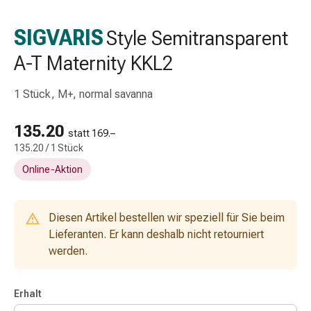
Schlauch-
&
SIGVARIS
Style Semitransparent
Netzverband
A-T Maternity KKL2
Verbandsmaterial
Verbrennung
&
1 Stück, M+, normal savanna
Sonnenbrand
Wechsel-
135.20
statt 169.–
Sets
135.20 / 1 Stück
Wundauflage
Online-Aktion
Wundsalbe
&
-
Diesen Artikel bestellen wir speziell für Sie beim
desinfektion
Lieferanten. Er kann deshalb nicht retourniert
Sprühpflaster
werden.
Wundverschlussstreifen
&
-
Erhalt
kleber