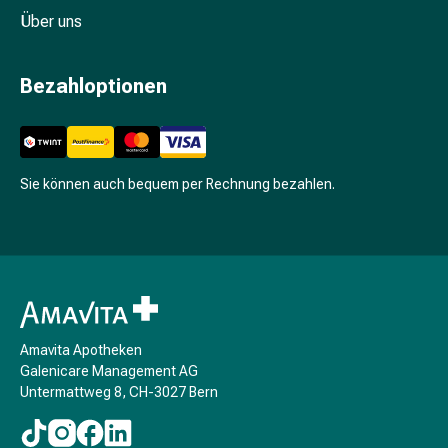
Schwitzen
Über uns
Unreine
Haut
Fieberbläschen
Bezahloptionen
Hautausschlag
Akne
Komplementärmedizin
Bachblütentherapie
Sie können auch bequem per Rechnung bezahlen.
Gemmotherapie
Homöopathie
Pflanzenheilkunde
Schüssler
Salz
Spagyrik
Anthroposophika
Amavita Apotheken
Niere,
Galenicare Management AG
Blase,
Untermattweg 8, CH-3027 Bern
Prostata
Harnwegsbeschwerden