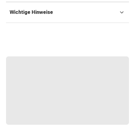
Erkältungsbeschwerden
Husten
Wichtige Hinweise
Inhalationsgerät
&
Zubehör
Nasendusche
Taschentücher
Schnupfen
Herz
&
Kreislauf
Herztherapie
Kompressionsstrümpfe
Kreislauf
Raucherentwöhnung
Venen
Blutgerinnung
Herznerven-
Störung