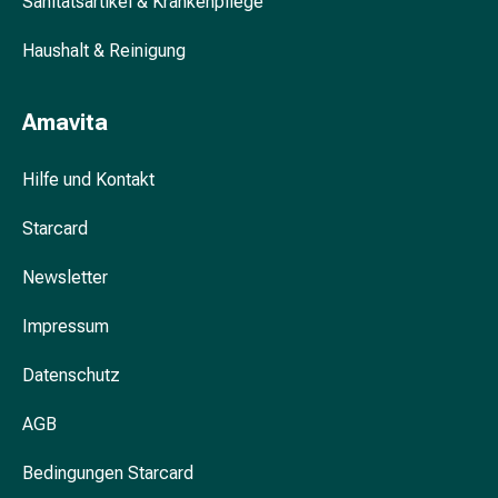
Sanitätsartikel & Krankenpflege
Blähung
&
Haushalt & Reinigung
Krämpfe
Verstopfung
Amavita
Hautprobleme
Ekzem
Hilfe und Kontakt
&
Juckreiz
Starcard
Hühneraugen
&
Newsletter
Warzen
Nagel-
Impressum
&
Fusspilz
Datenschutz
Narben
Trockene
AGB
Haut
Bedingungen Starcard
Übermässiges