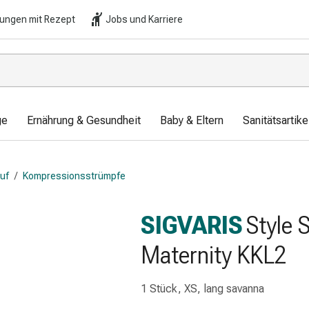
lungen mit Rezept
Jobs und Karriere
ge
Ernährung & Gesundheit
Baby & Eltern
Sanitätsartik
auf
/
Kompressionsstrümpfe
SIGVARIS
Style 
Maternity KKL2
1 Stück, XS, lang savanna