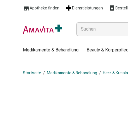
Medikamente
Apotheke finden
Dienstleistungen
Bestel
&
Behandlung
Hautverletzung
&
Wundheilung
Faltkompresse
Medikamente & Behandlung
Beauty & Körperpfle
Elastische
Binde
Fingerverband
Startseite
/
Medikamente & Behandlung
/
Herz & Kreisl
Fixationspflaster
Gaze
Kompressionsbinde
Pflaster
Pflasterbinde,
Tape
&
Zubehör