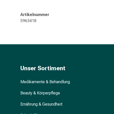
&
Konzentrationsstörung
Artikelnummer
Allergien
5963418
&
Heuschnupfen
Antiallergikum
Haut
Nase
Magen
&
Darm
Unser Sortiment
Durchfall
Magenbrennen
Medikamente & Behandlung
Hämorrhoiden
Übelkeit
Beauty & Körperpflege
&
Erbrechen
Ernährung & Gesundheit
Verdauung,
Blähung