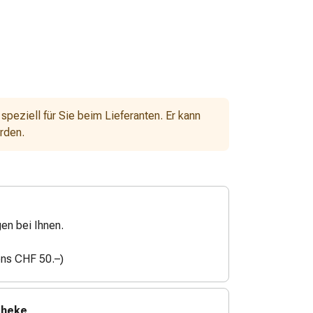
 speziell für Sie beim Lieferanten. Er kann
erden.
gen bei Ihnen.
ens CHF 50.–)
theke