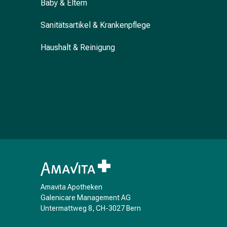
Baby & Eltern
&
Krämpfe
Sanitätsartikel & Krankenpflege
Verstopfung
Hautprobleme
Haushalt & Reinigung
Ekzem
&
Juckreiz
Hühneraugen
&
Warzen
Nagel-
&
Fusspilz
Narben
Trockene
Amavita Apotheken
Haut
Galenicare Management AG
Übermässiges
Untermattweg 8, CH-3027 Bern
Schwitzen