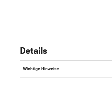
Zugsalbe
Tupfer
Augen
&
Ohren
Ohrenschmerzen
Ohrenpflege
Augentropfen
Details
Augenentzündung
Augenverband
Augenhygiene
Wichtige Hinweise
Grippe
&
Erkältung
Hustenbonbons
Halsschmerzen
Grippe-
&