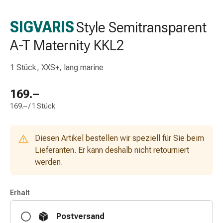
Schlauch-
&
SIGVARIS
Style Semitransparent
Netzverband
A-T Maternity KKL2
Verbandsmaterial
Verbrennung
&
1 Stück, XXS+, lang marine
Sonnenbrand
Wechsel-
169.–
Sets
169.– / 1 Stück
Wundauflage
Wundsalbe
&
Diesen Artikel bestellen wir speziell für Sie beim
-
Lieferanten. Er kann deshalb nicht retourniert
desinfektion
werden.
Sprühpflaster
Wundverschlussstreifen
Erhalt
&
-
Postversand
kleber