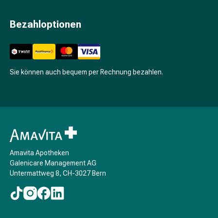
Unreine
Haut
Bezahloptionen
Fieberbläschen
Hautausschlag
Akne
Komplementärmedizin
Bachblütentherapie
Sie können auch bequem per Rechnung bezahlen.
Gemmotherapie
Homöopathie
Pflanzenheilkunde
Schüssler
Salz
Spagyrik
Anthroposophika
Amavita Apotheken
Galenicare Management AG
Niere,
Untermattweg 8, CH-3027 Bern
Blase,
Prostata
Harnwegsbeschwerden
Prostata