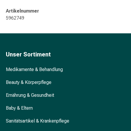
&
Konzentrationsstörung
Artikelnummer
Allergien
5962749
&
Heuschnupfen
Antiallergikum
Haut
Nase
Unser Sortiment
Magen
&
Medikamente & Behandlung
Darm
Durchfall
Beauty & Körperpflege
Magenbrennen
Hämorrhoiden
Ernährung & Gesundheit
Übelkeit
Baby & Eltern
&
Erbrechen
Sanitätsartikel & Krankenpflege
Verdauung,
Blähung