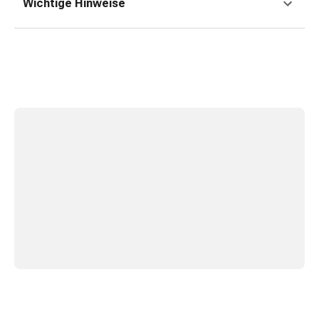
Erkältungsbeschwerden
Wichtige Hinweise
Husten
Inhalationsgerät
&
Zubehör
Nasendusche
Taschentücher
Schnupfen
Herz
&
Kreislauf
Herztherapie
Kompressionsstrümpfe
Kreislauf
Raucherentwöhnung
Venen
Herznerven-
Störung
Gedächtnis-