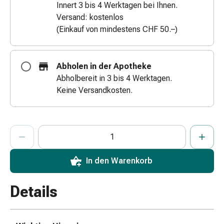
Innert 3 bis 4 Werktagen bei Ihnen.
Zugsalbe
Versand: kostenlos
Tupfer
(Einkauf von mindestens CHF 50.–)
Augen
&
Ohren
Abholen in der Apotheke
Ohrenschmerzen
Abholbereit in 3 bis 4 Werktagen.
Ohrenpflege
Keine Versandkosten.
Augentropfen
Augenentzündung
Augenverband
ProductDetailPage.Aria.AddToCartQuantityControlInst
Anzahl Exemplare dieses Artikels zum Hinzufügen in den War
Sie haben die maximale Bestellmenge für diesen Artikel erreic
Wir haben momentan kein weiteres Exemplar dieses Artikels a
Augenhygiene
Grippe
&
In den Warenkorb
Erkältung
Hustenbonbons
Details
Halsschmerzen
Grippe-
&