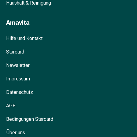
Haushalt & Reinigung
&
Krämpfe
Verstopfung
Amavita
Hautprobleme
Ekzem
Hilfe und Kontakt
&
Juckreiz
Starcard
Hühneraugen
&
Newsletter
Warzen
Impressum
Nagel-
&
Datenschutz
Fusspilz
Narben
AGB
Trockene
Haut
Bedingungen Starcard
Übermässiges
Schwitzen
Über uns