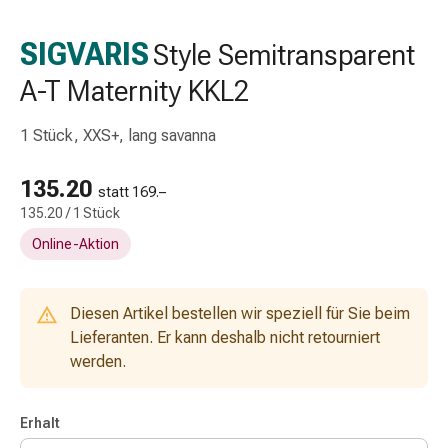
Schlauch-
&
SIGVARIS
Style Semitransparent
Netzverband
A-T Maternity KKL2
Verbandsmaterial
Verbrennung
&
1 Stück, XXS+, lang savanna
Sonnenbrand
Wechsel-
135.20
statt 169.–
Sets
135.20 / 1 Stück
Wundauflage
Online-Aktion
Wundsalbe
&
-
Diesen Artikel bestellen wir speziell für Sie beim
desinfektion
Lieferanten. Er kann deshalb nicht retourniert
Sprühpflaster
werden.
Wundverschlussstreifen
&
-
Erhalt
kleber