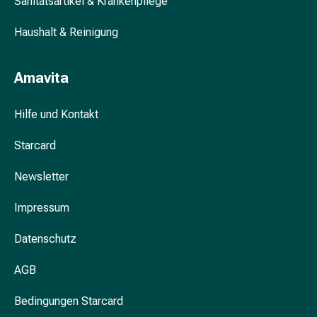
Sanitätsartikel & Krankenpflege
Blähung
&
Haushalt & Reinigung
Krämpfe
Verstopfung
Amavita
Hautprobleme
Ekzem
Hilfe und Kontakt
&
Juckreiz
Starcard
Hühneraugen
&
Newsletter
Warzen
Nagel-
Impressum
&
Fusspilz
Datenschutz
Narben
Trockene
AGB
Haut
Bedingungen Starcard
Übermässiges