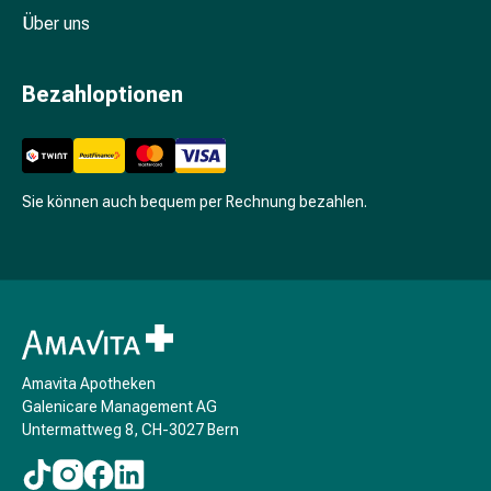
Schwitzen
Über uns
Unreine
Haut
Fieberbläschen
Bezahloptionen
Hautausschlag
Akne
Komplementärmedizin
Bachblütentherapie
Sie können auch bequem per Rechnung bezahlen.
Gemmotherapie
Homöopathie
Pflanzenheilkunde
Schüssler
Salz
Spagyrik
Anthroposophika
Amavita Apotheken
Niere,
Galenicare Management AG
Blase,
Untermattweg 8, CH-3027 Bern
Prostata
Harnwegsbeschwerden