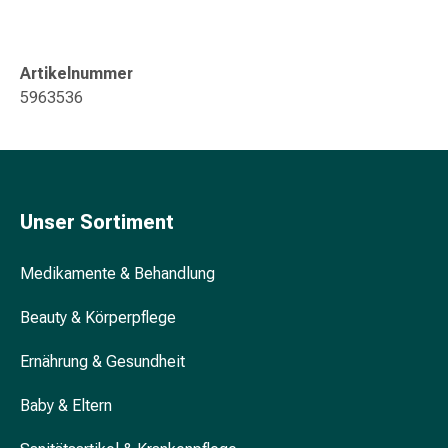
Gedächtnis-
&
Konzentrationsstörung
Artikelnummer
Allergien
5963536
&
Heuschnupfen
Antiallergikum
Haut
Nase
Unser Sortiment
Magen
&
Medikamente & Behandlung
Darm
Durchfall
Beauty & Körperpflege
Magenbrennen
Hämorrhoiden
Ernährung & Gesundheit
Übelkeit
&
Baby & Eltern
Erbrechen
Verdauung,