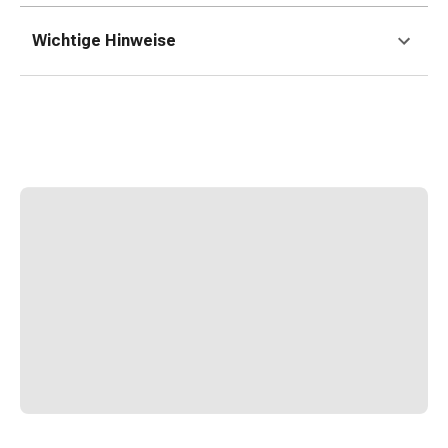
Erkältungsbeschwerden
Husten
Wichtige Hinweise
Inhalationsgerät
&
Zubehör
Nasendusche
Taschentücher
Schnupfen
Herz
&
Kreislauf
Herztherapie
Kompressionsstrümpfe
Kreislauf
Raucherentwöhnung
Venen
Blutgerinnung
Herznerven-
Störung