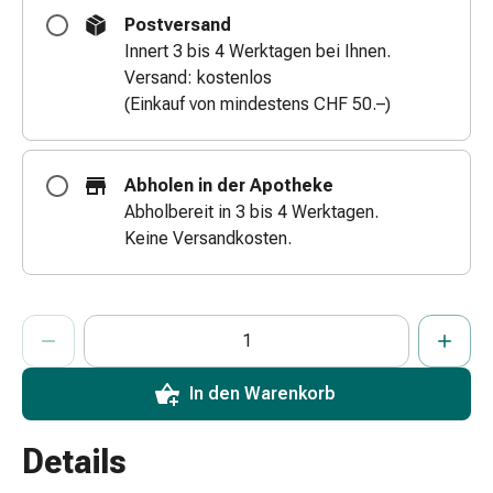
Zugsalbe
Postversand
Tupfer
Innert 3 bis 4 Werktagen bei Ihnen.
Augen
Versand: kostenlos
&
(Einkauf von mindestens CHF 50.–)
Ohren
Ohrenschmerzen
Ohrenpflege
Abholen in der Apotheke
Augentropfen
Abholbereit in 3 bis 4 Werktagen.
Augenentzündung
Keine Versandkosten.
Augenverband
Augenhygiene
Grippe
ProductDetailPage.Aria.AddToCartQuantityControlInst
Anzahl Exemplare dieses Artikels zum Hinzufügen in den War
Sie haben die maximale Bestellmenge für diesen Artikel erreic
Wir haben momentan kein weiteres Exemplar dieses Artikels a
&
Erkältung
Hustenbonbons
In den Warenkorb
Halsschmerzen
Grippe-
Details
&