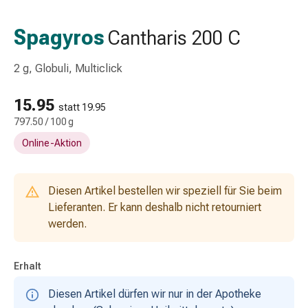
Schlauch-
&
Spagyros
Cantharis 200 C
Netzverband
Verbandsmaterial
2 g, Globuli, Multiclick
Verbrennung
&
15.95
Sonnenbrand
statt 19.95
797.50 / 100 g
Wechsel-
Sets
Online-Aktion
Wundauflage
Wundsalbe
&
Diesen Artikel bestellen wir speziell für Sie beim
-
Lieferanten. Er kann deshalb nicht retourniert
desinfektion
werden.
Sprühpflaster
Wundverschlussstreifen
Erhalt
&
-
Diesen Artikel dürfen wir nur in der Apotheke
kleber