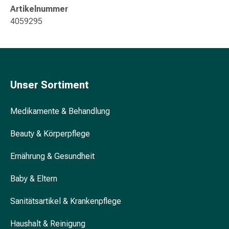
Erkältungsbeschwerden
Artikelnummer
Husten
4059295
Inhalationsgerät
&
Zubehör
Nasendusche
Taschentücher
Unser Sortiment
Schnupfen
Herz
Medikamente & Behandlung
&
Kreislauf
Beauty & Körperpflege
Herztherapie
Kompressionsstrümpfe
Ernährung & Gesundheit
Kreislauf
Raucherentwöhnung
Baby & Eltern
Venen
Blutgerinnung
Sanitätsartikel & Krankenpflege
Herznerven-
Störung
Haushalt & Reinigung