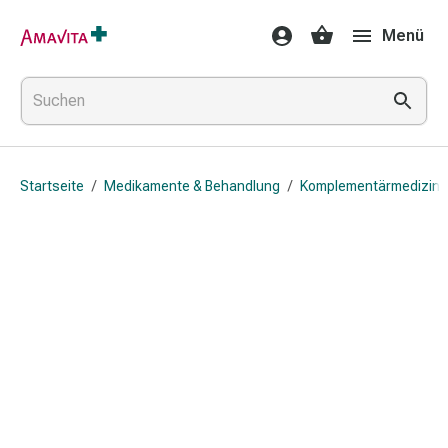
Medikamente
Menü
&
Behandlung
Hautverletzung
&
Wundheilung
Faltkompresse
Startseite
/
Medikamente & Behandlung
/
Komplementärmedizin
Elastische
Binde
Fingerverband
Fixationspflaster
Gaze
Kompressionsbinde
Pflaster
Pflasterbinde,
Tape
&
Zubehör