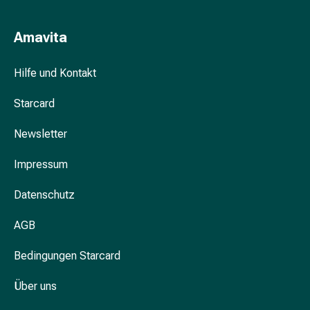
Gedächtnis-
&
Amavita
Konzentrationsstörung
Allergien
Hilfe und Kontakt
&
Heuschnupfen
Starcard
Antiallergikum
Haut
Newsletter
Nase
Magen
Impressum
&
Darm
Datenschutz
Durchfall
Magenbrennen
AGB
Hämorrhoiden
Bedingungen Starcard
Übelkeit
&
Über uns
Erbrechen
Verdauung,