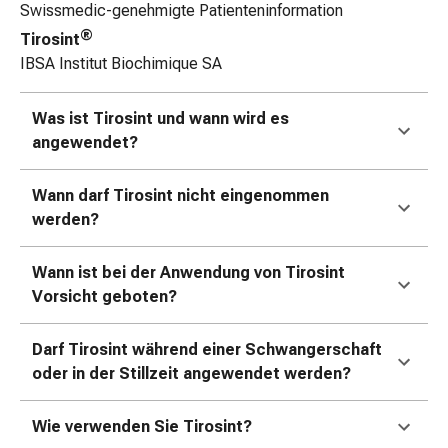
Swissmedic-genehmigte Patienteninformation
Zugsalbe
®
Tirosint
Tupfer
IBSA Institut Biochimique SA
Augen
&
Ohren
Was ist Tirosint und wann wird es
Ohrenschmerzen
angewendet?
Ohrenpflege
Augentropfen
Wann darf Tirosint nicht eingenommen
Augenentzündung
werden?
Augenverband
Augenhygiene
Wann ist bei der Anwendung von Tirosint
Grippe
Vorsicht geboten?
&
Erkältung
Darf Tirosint während einer Schwangerschaft
Hustenbonbons
oder in der Stillzeit angewendet werden?
Halsschmerzen
Grippe-
&
Wie verwenden Sie Tirosint?