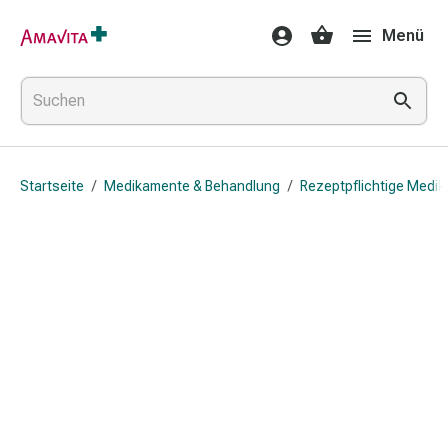
Medikamente
Menü
&
Behandlung
Hautverletzung
&
Wundheilung
Faltkompresse
Startseite
/
Medikamente & Behandlung
/
Rezeptpflichtige Medi
Elastische
Binde
Fingerverband
Fixationspflaster
Gaze
Kompressionsbinde
Pflaster
Pflasterbinde,
Tape
&
Zubehör