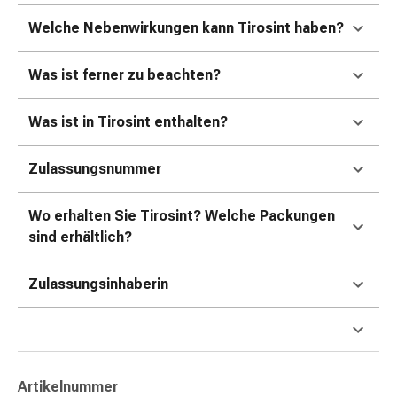
Erkältungsbeschwerden
Husten
Welche Nebenwirkungen kann Tirosint haben?
Inhalationsgerät
&
Was ist ferner zu beachten?
Zubehör
Nasendusche
Was ist in Tirosint enthalten?
Taschentücher
Schnupfen
Zulassungsnummer
Herz
&
Kreislauf
Wo erhalten Sie Tirosint? Welche Packungen
Herztherapie
sind erhältlich?
Kompressionsstrümpfe
Kreislauf
Zulassungsinhaberin
Raucherentwöhnung
Venen
Herznerven-
Störung
Gedächtnis-
Artikelnummer