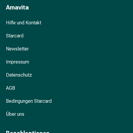
&
Amavita
Krämpfe
Verstopfung
Hilfe und Kontakt
Hautprobleme
Ekzem
Starcard
&
Juckreiz
Newsletter
Hühneraugen
Impressum
&
Warzen
Datenschutz
Nagel-
&
AGB
Fusspilz
Narben
Bedingungen Starcard
Trockene
Haut
Über uns
Übermässiges
Schwitzen