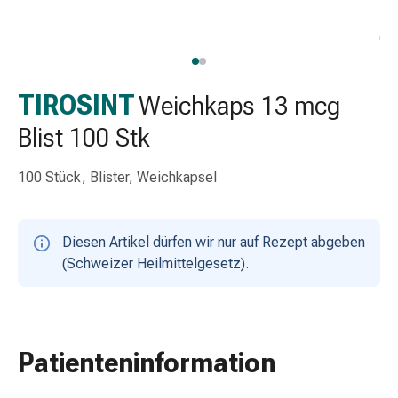
Schlauch-
&
Netzverband
Verbandsmaterial
Verbrennung
TIROSINT
Weichkaps 13 mcg
&
Blist 100 Stk
Sonnenbrand
Wechsel-
100 Stück, Blister, Weichkapsel
Sets
Wundauflage
Wundsalbe
Diesen Artikel dürfen wir nur auf Rezept abgeben
&
(Schweizer Heilmittelgesetz).
-
desinfektion
Sprühpflaster
Wundverschlussstreifen
&
Patienteninformation
-
kleber