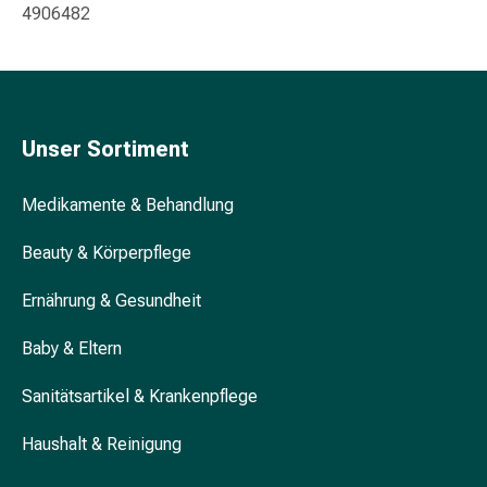
&
4906482
Konzentrationsstörung
Allergien
&
Heuschnupfen
Antiallergikum
Unser Sortiment
Haut
Nase
Medikamente & Behandlung
Magen
&
Beauty & Körperpflege
Darm
Durchfall
Ernährung & Gesundheit
Magenbrennen
Baby & Eltern
Hämorrhoiden
Übelkeit
Sanitätsartikel & Krankenpflege
&
Erbrechen
Haushalt & Reinigung
Verdauung,
Blähung