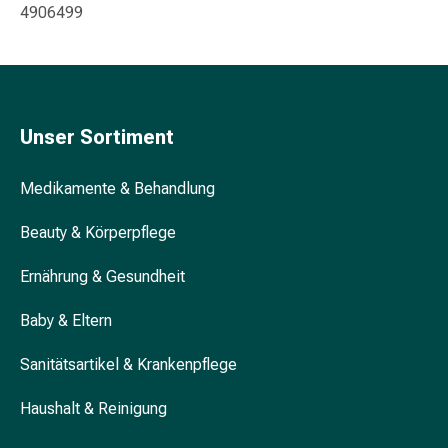
&
4906499
Konzentrationsstörung
Allergien
&
Heuschnupfen
Antiallergikum
Unser Sortiment
Haut
Nase
Medikamente & Behandlung
Magen
&
Beauty & Körperpflege
Darm
Durchfall
Ernährung & Gesundheit
Magenbrennen
Baby & Eltern
Hämorrhoiden
Übelkeit
Sanitätsartikel & Krankenpflege
&
Erbrechen
Haushalt & Reinigung
Verdauung,
Blähung