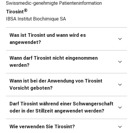
Swissmedic-genehmigte Patienteninformation
Zugsalbe
®
Tirosint
Tupfer
IBSA Institut Biochimique SA
Augen
&
Ohren
Was ist Tirosint und wann wird es
Ohrenschmerzen
angewendet?
Ohrenpflege
Augentropfen
Wann darf Tirosint nicht eingenommen
Augenentzündung
werden?
Augenverband
Augenhygiene
Wann ist bei der Anwendung von Tirosint
Grippe
Vorsicht geboten?
&
Erkältung
Darf Tirosint während einer Schwangerschaft
Hustenbonbons
oder in der Stillzeit angewendet werden?
Halsschmerzen
Grippe-
&
Wie verwenden Sie Tirosint?