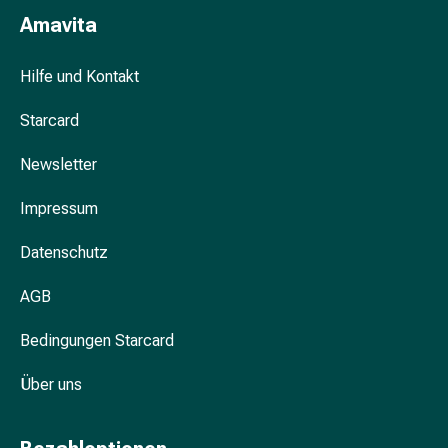
&
Amavita
Krämpfe
Verstopfung
Hilfe und Kontakt
Hautprobleme
Ekzem
Starcard
&
Juckreiz
Newsletter
Hühneraugen
Impressum
&
Warzen
Datenschutz
Nagel-
&
AGB
Fusspilz
Narben
Bedingungen Starcard
Trockene
Haut
Über uns
Übermässiges
Schwitzen