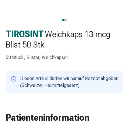
Schlauch-
&
Netzverband
Verbandsmaterial
Verbrennung
TIROSINT
Weichkaps 13 mcg
&
Blist 50 Stk
Sonnenbrand
Wechsel-
50 Stück, Blister, Weichkapsel
Sets
Wundauflage
Wundsalbe
Diesen Artikel dürfen wir nur auf Rezept abgeben
&
(Schweizer Heilmittelgesetz).
-
desinfektion
Sprühpflaster
Wundverschlussstreifen
&
Patienteninformation
-
kleber