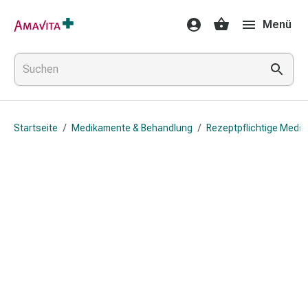
Medikamente
Menü
&
Behandlung
Hautverletzung
&
Wundheilung
Faltkompresse
Startseite
/
Medikamente & Behandlung
/
Rezeptpflichtige Medi
Elastische
Binde
Fingerverband
Fixationspflaster
Gaze
Kompressionsbinde
Pflaster
Pflasterbinde,
Tape
&
Zubehör