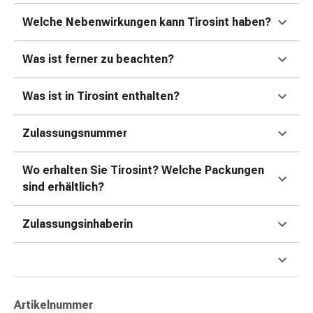
Erkältungsbeschwerden
Husten
Welche Nebenwirkungen kann Tirosint haben?
Inhalationsgerät
&
Was ist ferner zu beachten?
Zubehör
Nasendusche
Was ist in Tirosint enthalten?
Taschentücher
Schnupfen
Zulassungsnummer
Herz
&
Kreislauf
Wo erhalten Sie Tirosint? Welche Packungen
Herztherapie
sind erhältlich?
Kompressionsstrümpfe
Kreislauf
Zulassungsinhaberin
Raucherentwöhnung
Venen
Herznerven-
Störung
Gedächtnis-
Artikelnummer