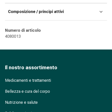
e
scottature
Composizione / principi attivi
Set
di
ricambio
Numero di articolo
Medicazioni
4080013
Unguenti
e
disinfezione
delle
ferite
Il nostro assortimento
Medicazioni
spray
Medicamenti e trattamenti
Suture
cutanee
Bellezza e cura del corpo
adesive
e
Nutrizione e salute
colla