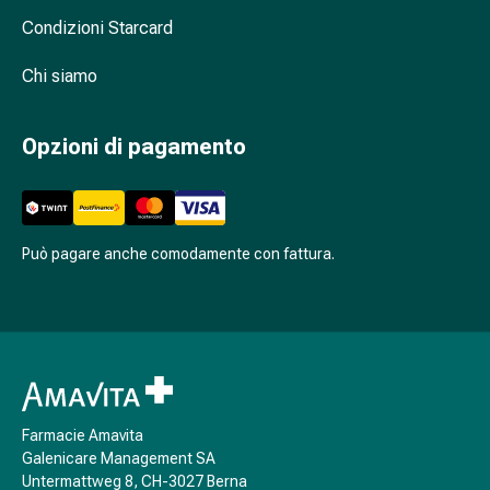
oculare
Condizioni Starcard
Influenza
e
Chi siamo
raffreddore
Caramelle
per
Opzioni di pagamento
la
tosse
Mal
di
Può pagare anche comodamente con fattura.
gola
Influenza
e
raffreddore
Tosse
Inalatori
e
Farmacie Amavita
accessori
Galenicare Management SA
Untermattweg 8, CH-3027 Berna
Doccia