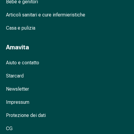
tissutale
Bebè e genitori
Unguento
Articoli sanitari e cure infermieristiche
vescicante
Tamponi
Casa e pulizia
medicali
Occhi
e
Amavita
orecchie
Dolore
Aiuto e contatto
all'orecchio
Igiene
Starcard
dell'orecchio
Gocce
Newsletter
oftalmiche
Infiammazione
Impressum
oculare
Protezione dei dati
Medicazioni
oftalmiche
CG
Igiene