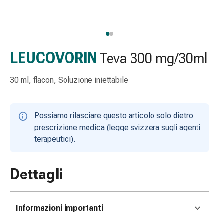
Strisce
di
garza
Bendaggi
compressivi
LEUCOVORIN
Teva 300 mg/30ml
Cerotti
adesivi
30 ml, flacon, Soluzione iniettabile
Bende,
nastri
e
Possiamo rilasciare questo articolo solo dietro
accessori
prescrizione medica (legge svizzera sugli agenti
Bende
terapeutici).
e
reti
tubolari
Dettagli
Materiali
di
medicazione
Informazioni importanti
Ustioni