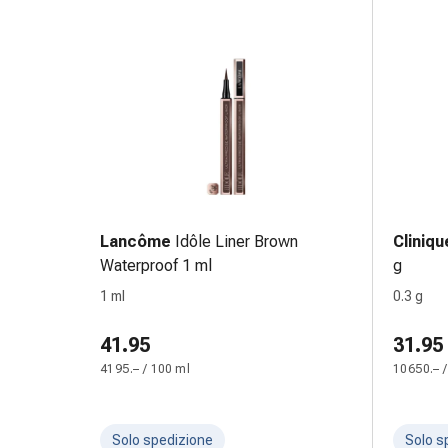
nasale
Fazzoletti
per
il
viso
Raffreddore
Cuore
e
circolazione
sanguigna
Lancôme
Idôle Liner Brown
Cliniqu
Cuore
Waterproof 1 ml
g
Calze
1 ml
0.3 g
compressive
e
41.95
31.95
di
4195.– / 100 ml
10650.– /
sostegno
Circolazione
sanguigna
Solo spedizione
Solo s