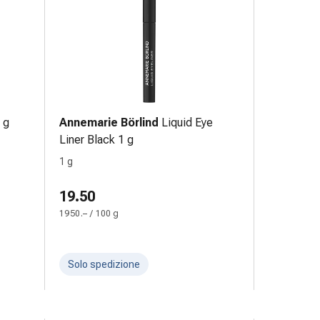
 g
Annemarie Börlind
Liquid Eye
Liner Black 1 g
1 g
19.50
1950.– / 100 g
Solo spedizione