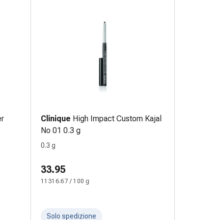
er
Clinique
High Impact Custom Kajal
No 01 0.3 g
0.3 g
33.95
11316.67 / 100 g
Solo spedizione