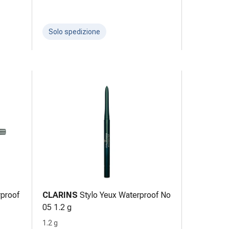
Solo spedizione
rproof
CLARINS
Stylo Yeux Waterproof No
05 1.2 g
1.2 g