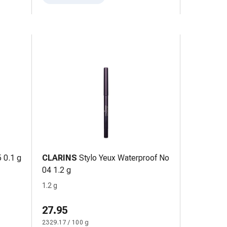
5 0.1 g
CLARINS
Stylo Yeux Waterproof No
04 1.2 g
1.2 g
27.95
2329.17 / 100 g