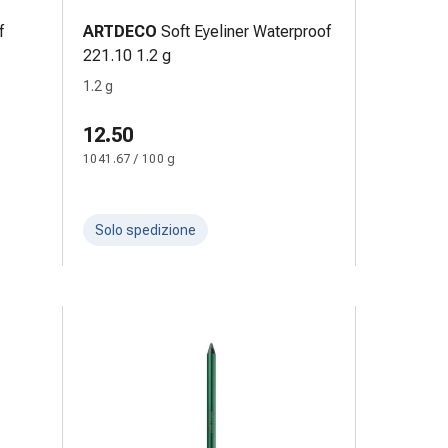
f
ARTDECO
Soft Eyeliner Waterproof
221.10 1.2 g
1.2 g
12.50
1041.67 / 100 g
Solo spedizione