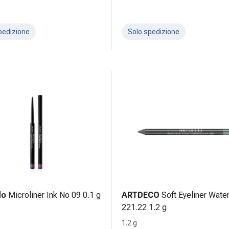
pedizione
Solo spedizione
do
Microliner Ink No 09 0.1 g
ARTDECO
Soft Eyeliner Wate
221.22 1.2 g
1.2 g