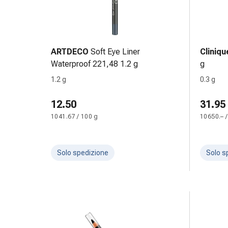
tissutale
Unguento
vescicante
Tamponi
medicali
ARTDECO
Soft Eye Liner
Cliniqu
Occhi
Waterproof 221,48 1.2 g
g
e
1.2 g
0.3 g
orecchie
Dolore
12.50
31.95
all'orecchio
1041.67 / 100 g
10650.– /
Igiene
dell'orecchio
Gocce
Solo spedizione
Solo s
oftalmiche
Infiammazione
oculare
Medicazioni
oftalmiche
Igiene