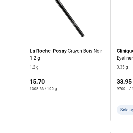
oculare
Influenza
e
raffreddore
Caramelle
per
la
La Roche-Posay
Crayon Bois Noir
Cliniqu
tosse
1.2 g
Eyeline
Mal
di
1.2 g
0.35 g
gola
15.70
33.95
Influenza
e
1308.33 / 100 g
9700.– / 
raffreddore
Tosse
Inalatori
Solo s
e
accessori
Doccia