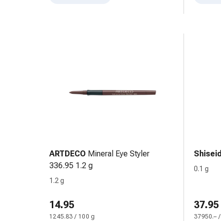
Cessazione
del
fumo
Vene
Disturbi
cardiaci
e
nervosi
Disturbi
della
memoria
e
della
ARTDECO
Mineral Eye Styler
Shisei
concentrazione
336.95 1.2 g
Allergie
0.1 g
e
1.2 g
febbre
da
14.95
37.95
fieno
1245.83 / 100 g
37950.– /