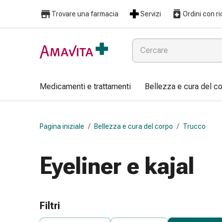
Medicamenti
Trovare una farmacia
Servizi
Ordini con ri
e
trattamenti
Lesioni
cutanee
e
cicatrici
Medicamenti e trattamenti
Bellezza e cura del c
Compresse
piegate
Bende
Pagina iniziale
/
Bellezza e cura del corpo
/
Trucco
elastiche
Medicazioni
per
Eyeliner e kajal
le
dita
Cerotti
di
Filtri
fissaggio