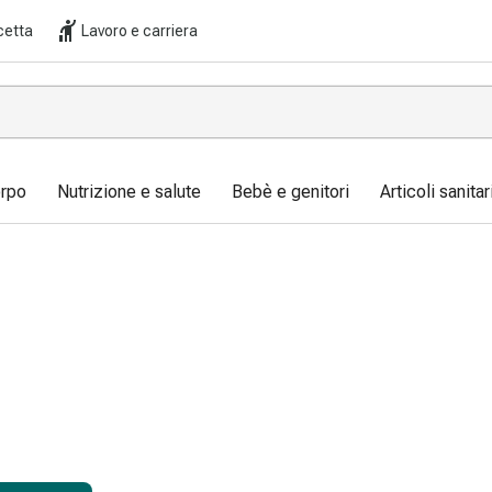
cetta
Lavoro e carriera
orpo
Nutrizione e salute
Bebè e genitori
Articoli sanita