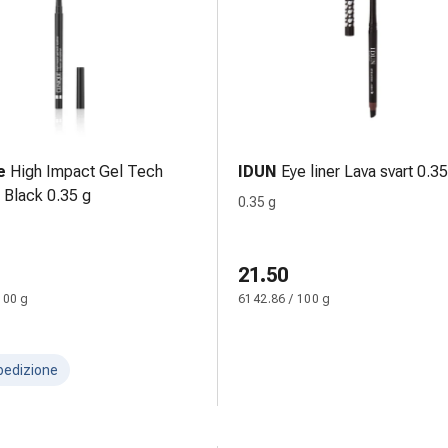
e
High Impact Gel Tech
IDUN
Eye liner Lava svart 0.35
r Black 0.35 g
0.35 g
21.50
100 g
6142.86 / 100 g
pedizione