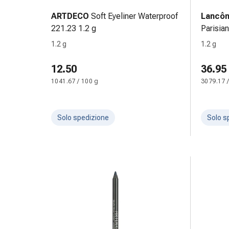
e
ARTDECO
Soft Eyeliner Waterproof
Lancô
scottature
221.23 1.2 g
Parisian
Set
1.2 g
1.2 g
di
ricambio
12.50
36.95
Medicazioni
1041.67 / 100 g
3079.17 
Unguenti
e
disinfezione
Solo spedizione
Solo s
delle
ferite
Medicazioni
spray
Suture
cutanee
adesive
e
colla