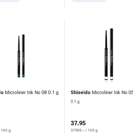
do
Microliner Ink No 08 0.1 g
Shiseido
Microliner Ink No 0
0.1 g
37.95
 100 g
37950.– / 100 g