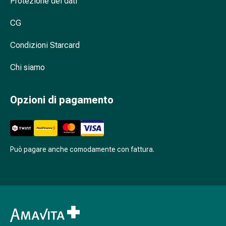
Protezione dei dati
Cessazione
del
CG
fumo
Vene
Condizioni Starcard
Disturbi
cardiaci
Chi siamo
e
nervosi
Disturbi
Opzioni di pagamento
della
memoria
e
della
Può pagare anche comodamente con fattura.
concentrazione
Allergie
e
febbre
da
fieno