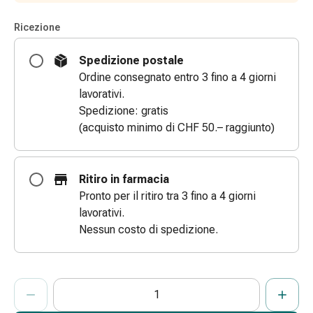
e
Ricezione
scottature
Set
Spedizione postale
di
Ordine consegnato entro 3 fino a 4 giorni
ricambio
lavorativi.
Medicazioni
Spedizione: gratis
Unguenti
(acquisto minimo di CHF 50.– raggiunto)
e
disinfezione
delle
Ritiro in farmacia
ferite
Pronto per il ritiro tra 3 fino a 4 giorni
Medicazioni
lavorativi.
spray
Nessun costo di spedizione.
Suture
cutanee
adesive
ProductDetailPage.Aria.AddToCartQuantityControlInst
e
Indicare il numero di unità di questo articolo da aggiungere al c
Ha raggiunto la quantità massima ordinabile per questo articol
Al momento non abbiamo altre unità di questo articolo in mag
colla