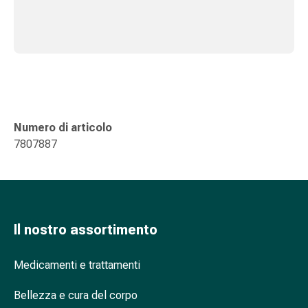
oculare
Influenza
e
raffreddore
Caramelle
per
la
tosse
Numero di articolo
Mal
7807887
di
gola
Influenza
e
raffreddore
Il nostro assortimento
Tosse
Inalatori
Medicamenti e trattamenti
e
accessori
Bellezza e cura del corpo
Doccia