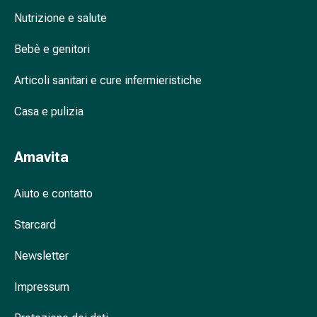
nasale
Nutrizione e salute
Fazzoletti
per
Bebè e genitori
il
Articoli sanitari e cure infermieristiche
viso
Raffreddore
Casa e pulizia
Cuore
e
circolazione
Amavita
sanguigna
Cuore
Aiuto e contatto
Calze
compressive
Starcard
e
di
Newsletter
sostegno
Circolazione
Impressum
sanguigna