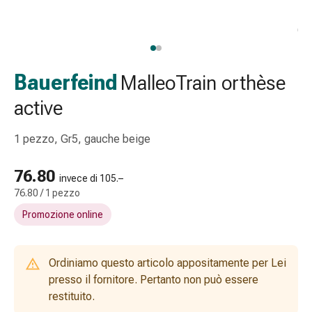
Strisce
di
garza
Bendaggi
compressivi
Bauerfeind
MalleoTrain orthèse
Cerotti
active
adesivi
Bende,
1 pezzo, Gr5, gauche beige
nastri
e
76.80
accessori
invece di 105.–
Bende
76.80 / 1 pezzo
e
Promozione online
reti
tubolari
Materiali
Ordiniamo questo articolo appositamente per Lei
di
presso il fornitore. Pertanto non può essere
medicazione
restituito.
Ustioni