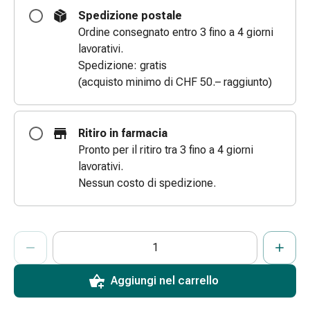
e
Spedizione postale
scottature
Ordine consegnato entro 3 fino a 4 giorni
Set
lavorativi.
di
Spedizione: gratis
ricambio
(acquisto minimo di CHF 50.– raggiunto)
Medicazioni
Unguenti
e
Ritiro in farmacia
disinfezione
Pronto per il ritiro tra 3 fino a 4 giorni
delle
lavorativi.
ferite
Nessun costo di spedizione.
Medicazioni
spray
Suture
ProductDetailPage.Aria.AddToCartQuantityControlInst
Indicare il numero di unità di questo articolo da aggiungere al c
Ha raggiunto la quantità massima ordinabile per questo articol
Al momento non abbiamo altre unità di questo articolo in mag
cutanee
adesive
e
Aggiungi nel carrello
colla