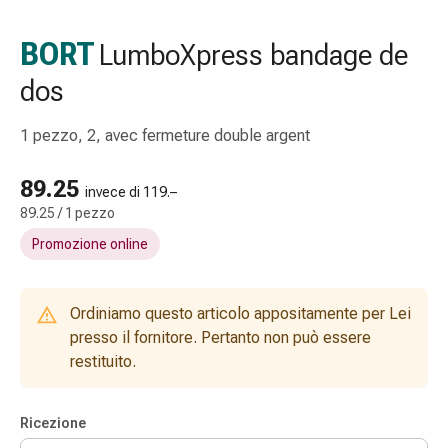
Strisce
di
BORT
LumboXpress bandage de
garza
dos
Bendaggi
compressivi
Cerotti
1 pezzo, 2, avec fermeture double argent
adesivi
Bende,
89.25
invece di 119.–
nastri
89.25 / 1 pezzo
e
Promozione online
accessori
Bende
e
Ordiniamo questo articolo appositamente per Lei
reti
presso il fornitore. Pertanto non può essere
tubolari
restituito.
Materiali
di
medicazione
Ricezione
Ustioni