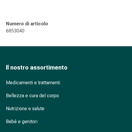
nasale
Fazzoletti
per
Numero di articolo
il
6853040
viso
Raffreddore
Cuore
e
circolazione
Il nostro assortimento
sanguigna
Cuore
Medicamenti e trattamenti
Calze
compressive
Bellezza e cura del corpo
e
di
Nutrizione e salute
sostegno
Circolazione
Bebè e genitori
sanguigna