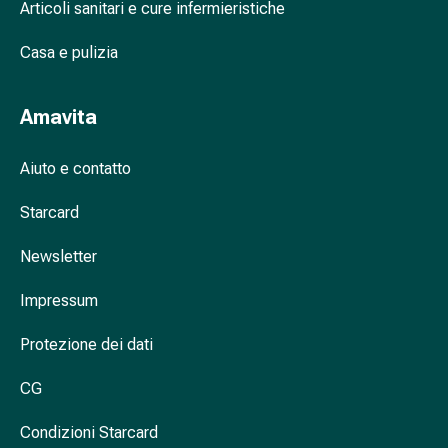
Cessazione
Articoli sanitari e cure infermieristiche
del
fumo
Casa e pulizia
Vene
Disturbi
Amavita
cardiaci
e
Aiuto e contatto
nervosi
Disturbi
Starcard
della
memoria
Newsletter
e
della
Impressum
concentrazione
Allergie
Protezione dei dati
e
febbre
CG
da
Condizioni Starcard
fieno