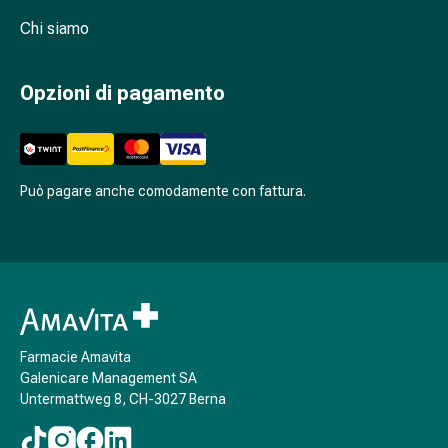
Antiallergico
Chi siamo
La
pelle
Naso
Opzioni di pagamento
Stomaco
e
intestino
Diarrea
Può pagare anche comodamente con fattura.
Bruciore
di
stomaco
Emorroidi
Nausea
e
vomito
Farmacie Amavita
Digestione,
Galenicare Management SA
flatulenza
Untermattweg 8, CH-3027 Berna
e
gonfiore