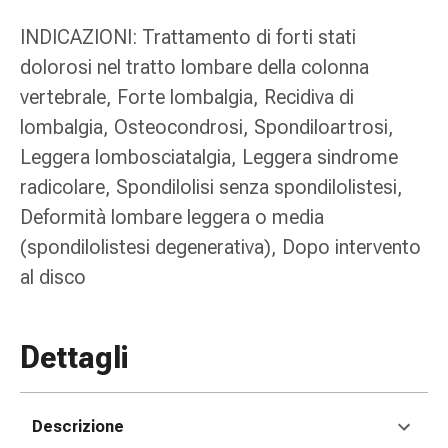
tissutale
Unguento
INDICAZIONI: Trattamento di forti stati
vescicante
dolorosi nel tratto lombare della colonna
Tamponi
vertebrale, Forte lombalgia, Recidiva di
medicali
Occhi
lombalgia, Osteocondrosi, Spondiloartrosi,
e
Leggera lombosciatalgia, Leggera sindrome
orecchie
radicolare, Spondilolisi senza spondilolistesi,
Dolore
Deformità lombare leggera o media
all'orecchio
Igiene
(spondilolistesi degenerativa), Dopo intervento
dell'orecchio
al disco
Gocce
oftalmiche
Infiammazione
Dettagli
oculare
Medicazioni
oftalmiche
Descrizione
Igiene