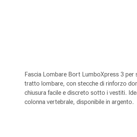
Strisce
di
garza
Bendaggi
compressivi
Cerotti
adesivi
Bende,
nastri
e
Fascia Lombare Bort LumboXpress 3 per st
accessori
tratto lombare, con stecche di rinforzo dor
Bende
e
chiusura facile e discreto sotto i vestiti. Ide
reti
colonna vertebrale, disponibile in argento.
tubolari
Materiali
di
medicazione
Ustioni