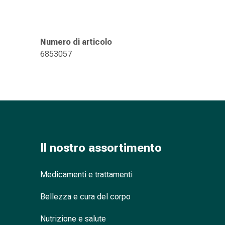
oculare
Influenza
e
raffreddore
Numero di articolo
Caramelle
6853057
per
la
tosse
Mal
di
gola
Influenza
Il nostro assortimento
e
raffreddore
Tosse
Medicamenti e trattamenti
Inalatori
Bellezza e cura del corpo
e
accessori
Nutrizione e salute
Doccia