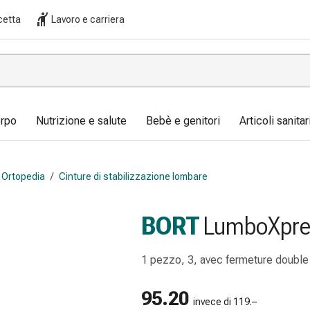
cetta
Lavoro e carriera
orpo
Nutrizione e salute
Bebè e genitori
Articoli sanita
Ortopedia
/
Cinture di stabilizzazione lombare
BORT
LumboXpre
1 pezzo, 3, avec fermeture double
95.20
invece di 119.–