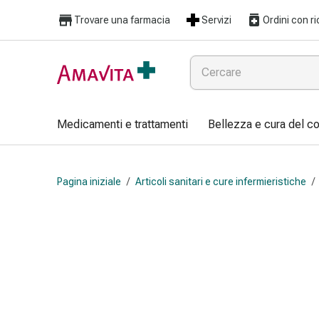
Medicamenti
Trovare una farmacia
Servizi
Ordini con ri
e
trattamenti
Lesioni
cutanee
e
cicatrici
Medicamenti e trattamenti
Bellezza e cura del c
Compresse
piegate
Bende
Pagina iniziale
/
Articoli sanitari e cure infermieristiche
/
elastiche
Medicazioni
per
le
dita
Cerotti
di
fissaggio