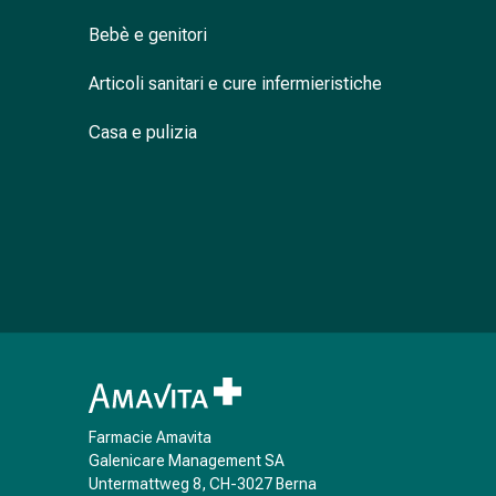
nasale
Bebè e genitori
Fazzoletti
per
Articoli sanitari e cure infermieristiche
il
viso
Casa e pulizia
Raffreddore
Cuore
e
circolazione
sanguigna
Cuore
Calze
compressive
e
di
sostegno
Farmacie Amavita
Circolazione
Galenicare Management SA
sanguigna
Untermattweg 8, CH-3027 Berna