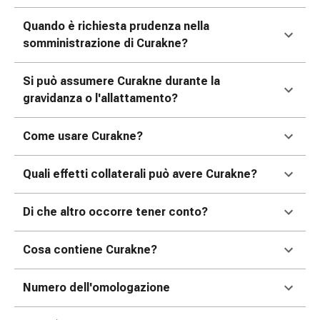
tissutale
Unguento
Quando è richiesta prudenza nella
vescicante
somministrazione di Curakne?
Tamponi
medicali
Si può assumere Curakne durante la
Occhi
gravidanza o l'allattamento?
e
orecchie
Come usare Curakne?
Dolore
all'orecchio
Igiene
Quali effetti collaterali può avere Curakne?
dell'orecchio
Gocce
Di che altro occorre tener conto?
oftalmiche
Infiammazione
Cosa contiene Curakne?
oculare
Medicazioni
Numero dell'omologazione
oftalmiche
Igiene