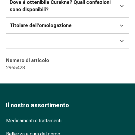
Dove è ottenibile Curakne? Quali confezioni
oculare
sono disponibili?
Influenza
e
raffreddore
Titolare dell'omologazione
Caramelle
per
la
tosse
Numero di articolo
Mal
2965428
di
gola
Influenza
e
raffreddore
Tosse
Il nostro assortimento
Inalatori
e
Medicamenti e trattamenti
accessori
Doccia
Bellezza e cura del corpo