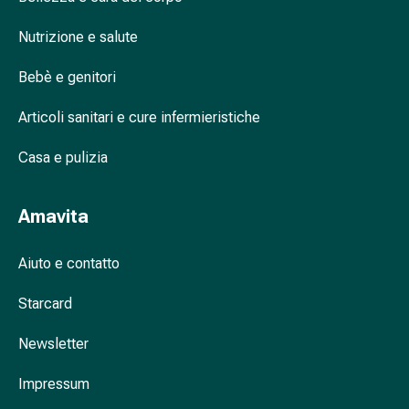
nasale
Nutrizione e salute
Fazzoletti
per
Bebè e genitori
il
viso
Articoli sanitari e cure infermieristiche
Raffreddore
Cuore
Casa e pulizia
e
circolazione
sanguigna
Amavita
Cuore
Calze
Aiuto e contatto
compressive
e
Starcard
di
Newsletter
sostegno
Circolazione
Impressum
sanguigna