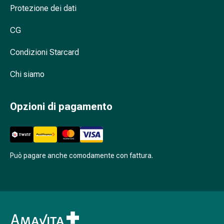
Cessazione
Protezione dei dati
del
fumo
CG
Vene
Coagulazione
Condizioni Starcard
del
sangue
Chi siamo
Disturbi
cardiaci
Opzioni di pagamento
e
nervosi
Disturbi
della
Può pagare anche comodamente con fattura.
memoria
e
della
concentrazione
Allergie
e