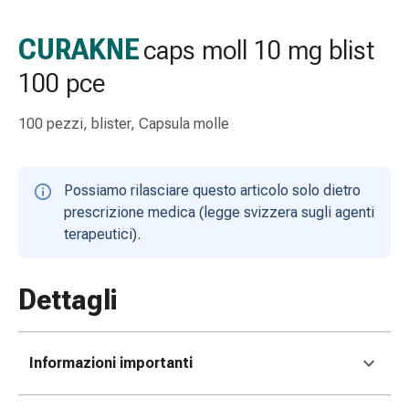
Strisce
di
CURAKNE
caps moll 10 mg blist
garza
100 pce
Bendaggi
compressivi
Cerotti
100 pezzi, blister, Capsula molle
adesivi
Bende,
nastri
Possiamo rilasciare questo articolo solo dietro
e
prescrizione medica (legge svizzera sugli agenti
accessori
terapeutici).
Bende
e
Dettagli
reti
tubolari
Materiali
di
Informazioni importanti
medicazione
Ustioni