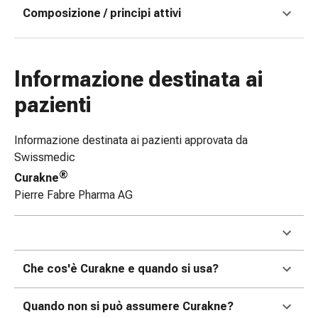
Composizione / principi attivi
e
scottature
Set
di
Informazione destinata ai
ricambio
Medicazioni
pazienti
Unguenti
e
Informazione destinata ai pazienti approvata da
disinfezione
Swissmedic
delle
®
Curakne
ferite
Pierre Fabre Pharma AG
Medicazioni
spray
Suture
cutanee
adesive
Che cos'è Curakne e quando si usa?
e
colla
Quando non si può assumere Curakne?