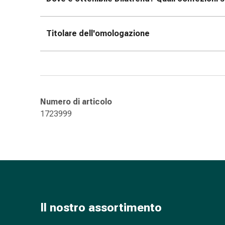
oculare
Influenza
e
Titolare dell'omologazione
raffreddore
Caramelle
per
la
tosse
Numero di articolo
Mal
1723999
di
gola
Influenza
e
raffreddore
Tosse
Inalatori
e
Il nostro assortimento
accessori
Doccia