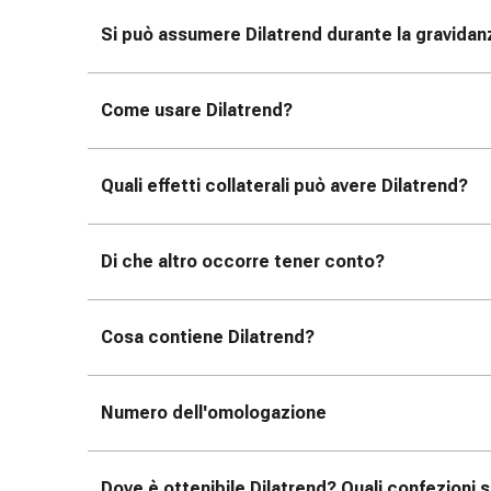
tissutale
Unguento
Si può assumere Dilatrend durante la gravidan
vescicante
Tamponi
medicali
Come usare Dilatrend?
Occhi
e
Quali effetti collaterali può avere Dilatrend?
orecchie
Dolore
all'orecchio
Di che altro occorre tener conto?
Igiene
dell'orecchio
Gocce
Cosa contiene Dilatrend?
oftalmiche
Infiammazione
oculare
Numero dell'omologazione
Medicazioni
oftalmiche
Igiene
Dove è ottenibile Dilatrend? Quali confezioni s