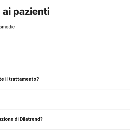
ai pazienti
issmedic
te il trattamento?
zione di Dilatrend?