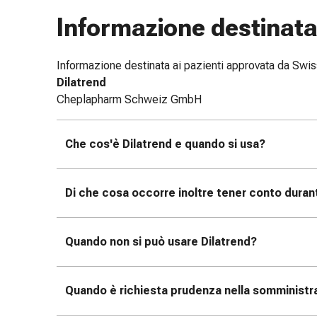
e
Informazione destinata 
scottature
Set
di
Informazione destinata ai pazienti approvata da Sw
ricambio
Dilatrend
Medicazioni
Cheplapharm Schweiz GmbH
Unguenti
e
Che cos'è Dilatrend e quando si usa?
disinfezione
delle
ferite
Di che cosa occorre inoltre tener conto duran
Medicazioni
spray
Suture
Quando non si può usare Dilatrend?
cutanee
adesive
e
Quando è richiesta prudenza nella somministra
colla