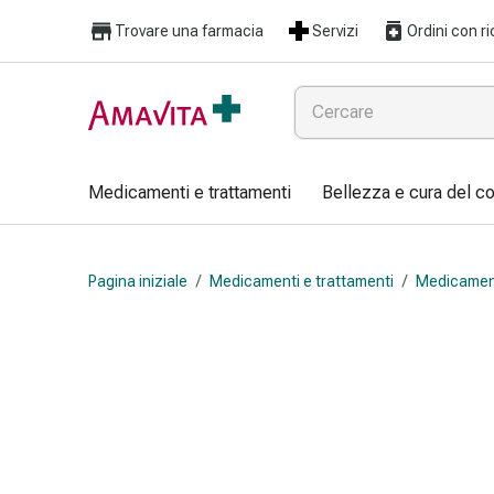
Medicamenti
Trovare una farmacia
Servizi
Ordini con ri
e
trattamenti
Lesioni
cutanee
e
cicatrici
Medicamenti e trattamenti
Bellezza e cura del c
Compresse
piegate
Bende
Pagina iniziale
/
Medicamenti e trattamenti
/
Medicament
elastiche
Medicazioni
per
le
dita
Cerotti
di
fissaggio