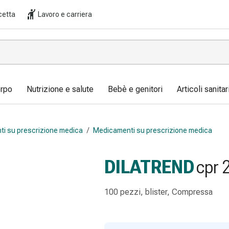
cetta
Lavoro e carriera
orpo
Nutrizione e salute
Bebè e genitori
Articoli sanita
i su prescrizione medica
/
Medicamenti su prescrizione medica
DILATREND
cpr 
100 pezzi, blister, Compressa