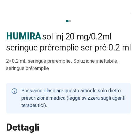
Strisce
di
garza
Bendaggi
compressivi
HUMIRA
sol inj 20 mg/0.2ml
Cerotti
seringue préremplie ser pré 0.2 ml
adesivi
Bende,
2 × 0.2 ml, seringue préremplie, Soluzione iniettabile,
nastri
seringue préremplie
e
accessori
Bende
Possiamo rilasciare questo articolo solo dietro
e
prescrizione medica (legge svizzera sugli agenti
reti
terapeutici).
tubolari
Materiali
di
Dettagli
medicazione
Ustioni