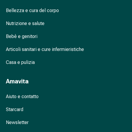
nasale
Bellezza e cura del corpo
Fazzoletti
per
Nutrizione e salute
il
viso
Bebè e genitori
Raffreddore
Cuore
Articoli sanitari e cure infermieristiche
e
circolazione
Casa e pulizia
sanguigna
Cuore
Amavita
Calze
compressive
Aiuto e contatto
e
di
Starcard
sostegno
Circolazione
Newsletter
sanguigna