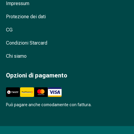
Cessazione
Impressum
del
fumo
Protezione dei dati
Vene
Coagulazione
CG
del
Condizioni Starcard
sangue
Disturbi
Chi siamo
cardiaci
e
nervosi
Opzioni di pagamento
Disturbi
della
memoria
e
Può pagare anche comodamente con fattura.
della
concentrazione
Allergie
e