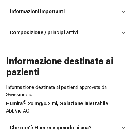
e
Informazioni importanti
scottature
Set
di
Composizione / principi attivi
ricambio
Medicazioni
Unguenti
e
Informazione destinata ai
disinfezione
pazienti
delle
ferite
Medicazioni
Informazione destinata ai pazienti approvata da
spray
Swissmedic
Suture
®
Humira
20 mg/0.2 ml, Soluzione iniettabile
cutanee
AbbVie AG
adesive
e
Che cos'è Humira e quando si usa?
colla