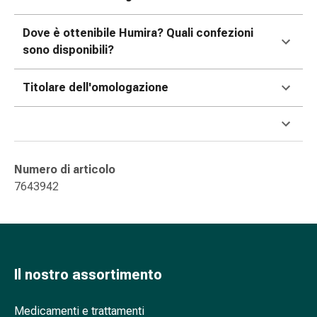
oculare
Influenza
Dove è ottenibile Humira? Quali confezioni
e
sono disponibili?
raffreddore
Caramelle
Titolare dell'omologazione
per
la
tosse
Mal
di
Numero di articolo
gola
7643942
Influenza
e
raffreddore
Tosse
Inalatori
Il nostro assortimento
e
accessori
Medicamenti e trattamenti
Doccia