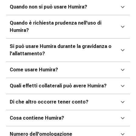
tissutale
Quando non si può usare Humira?
Unguento
vescicante
Tamponi
Quando è richiesta prudenza nell'uso di
medicali
Humira?
Occhi
e
Si può usare Humira durante la gravidanza o
orecchie
l'allattamento?
Dolore
all'orecchio
Come usare Humira?
Igiene
dell'orecchio
Quali effetti collaterali può avere Humira?
Gocce
oftalmiche
Di che altro occorre tener conto?
Infiammazione
oculare
Medicazioni
Cosa contiene Humira?
oftalmiche
Igiene
Numero dell'omologazione