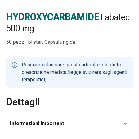
Strisce
di
HYDROXYCARBAMIDE
Labatec
garza
500 mg
Bendaggi
compressivi
Cerotti
50 pezzi, blister, Capsula rigida
adesivi
Bende,
nastri
Possiamo rilasciare questo articolo solo dietro
e
prescrizione medica (legge svizzera sugli agenti
accessori
terapeutici).
Bende
e
Dettagli
reti
tubolari
Materiali
di
Informazioni importanti
medicazione
Ustioni