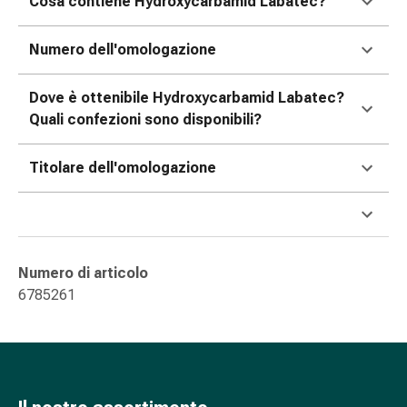
Cosa contiene Hydroxycarbamid Labatec?
oculare
Influenza
Numero dell'omologazione
e
raffreddore
Caramelle
Dove è ottenibile Hydroxycarbamid Labatec?
per
Quali confezioni sono disponibili?
la
tosse
Titolare dell'omologazione
Mal
di
gola
Influenza
e
Numero di articolo
raffreddore
6785261
Tosse
Inalatori
e
accessori
Doccia