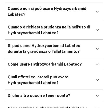
tissutale
Unguento
Quando non si può usare Hydroxycarbamid
vescicante
Labatec?
Tamponi
medicali
Quando è richiesta prudenza nella nell'uso di
Occhi
Hydroxycarbamid Labatec?
e
orecchie
Si può usare Hydroxycarbamid Labatec
Dolore
durante la gravidanza o l'allattamento?
all'orecchio
Igiene
dell'orecchio
Come usare Hydroxycarbamid Labatec?
Gocce
oftalmiche
Quali effetti collaterali può avere
Infiammazione
Hydroxycarbamid Labatec?
oculare
Medicazioni
Di che altro occorre tener conto?
oftalmiche
Igiene