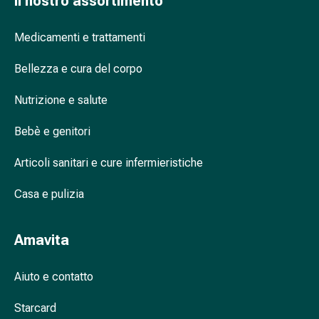
Il nostro assortimento
nasale
Fazzoletti
Medicamenti e trattamenti
per
il
Bellezza e cura del corpo
viso
Raffreddore
Nutrizione e salute
Cuore
Bebè e genitori
e
circolazione
Articoli sanitari e cure infermieristiche
sanguigna
Cuore
Casa e pulizia
Calze
compressive
e
Amavita
di
sostegno
Aiuto e contatto
Circolazione
sanguigna
Starcard