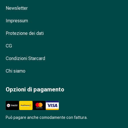
Cessazione
del
Newsletter
fumo
Impressum
Vene
Disturbi
Protezione dei dati
cardiaci
e
CG
nervosi
Disturbi
Condizioni Starcard
della
memoria
Chi siamo
e
della
Opzioni di pagamento
concentrazione
Allergie
e
febbre
da
Può pagare anche comodamente con fattura.
fieno