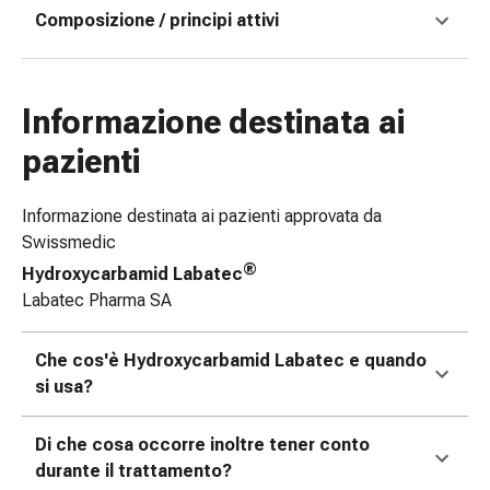
Composizione / principi attivi
e
scottature
Set
di
Informazione destinata ai
ricambio
Medicazioni
pazienti
Unguenti
e
Informazione destinata ai pazienti approvata da
disinfezione
Swissmedic
delle
®
Hydroxycarbamid Labatec
ferite
Labatec Pharma SA
Medicazioni
spray
Che cos'è Hydroxycarbamid Labatec e quando
Suture
si usa?
cutanee
adesive
e
Di che cosa occorre inoltre tener conto
colla
durante il trattamento?