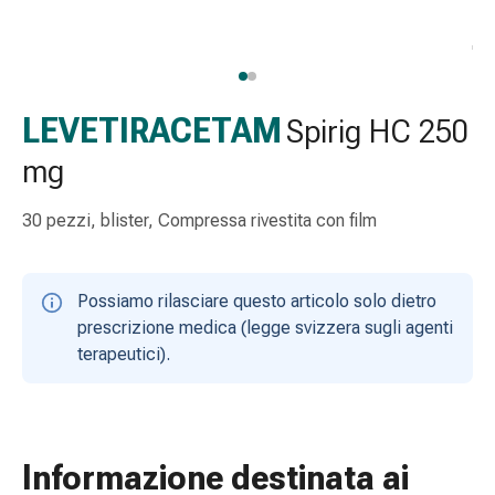
Strisce
di
garza
Bendaggi
compressivi
LEVETIRACETAM
Spirig HC 250
Cerotti
mg
adesivi
Bende,
30 pezzi, blister, Compressa rivestita con film
nastri
e
accessori
Possiamo rilasciare questo articolo solo dietro
Bende
prescrizione medica (legge svizzera sugli agenti
e
terapeutici).
reti
tubolari
Materiali
di
medicazione
Informazione destinata ai
Ustioni