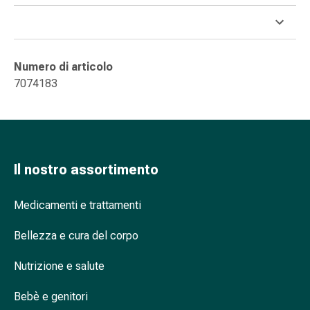
oculare
Influenza
e
raffreddore
Numero di articolo
Caramelle
7074183
per
la
tosse
Mal
di
Il nostro assortimento
gola
Influenza
Medicamenti e trattamenti
e
raffreddore
Bellezza e cura del corpo
Tosse
Inalatori
Nutrizione e salute
e
accessori
Bebè e genitori
Doccia