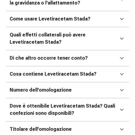
tissutale
la gravidanza o l'allattamento?
Unguento
vescicante
Come usare Levetiracetam Stada?
Tamponi
medicali
Quali effetti collaterali può avere
Occhi
Levetiracetam Stada?
e
orecchie
Di che altro occorre tener conto?
Dolore
all'orecchio
Igiene
Cosa contiene Levetiracetam Stada?
dell'orecchio
Gocce
Numero dell'omologazione
oftalmiche
Infiammazione
Dove è ottenibile Levetiracetam Stada? Quali
oculare
confezioni sono disponibili?
Medicazioni
oftalmiche
Titolare dell'omologazione
Igiene