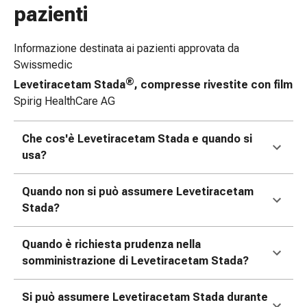
pazienti
e
scottature
Set
Informazione destinata ai pazienti approvata da
di
Swissmedic
ricambio
®
Levetiracetam Stada
, compresse rivestite con film
Medicazioni
Spirig HealthCare AG
Unguenti
e
Che cos'è Levetiracetam Stada e quando si
disinfezione
usa?
delle
ferite
Quando non si può assumere Levetiracetam
Medicazioni
Stada?
spray
Suture
cutanee
Quando è richiesta prudenza nella
adesive
somministrazione di Levetiracetam Stada?
e
colla
Si può assumere Levetiracetam Stada durante