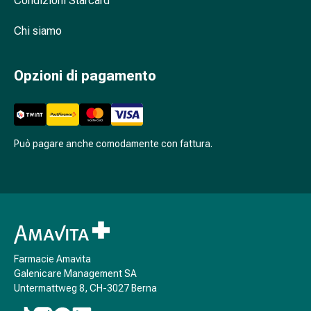
Condizioni Starcard
Cessazione
del
Chi siamo
fumo
Vene
Disturbi
Opzioni di pagamento
cardiaci
e
nervosi
Disturbi
Può pagare anche comodamente con fattura.
della
memoria
e
della
concentrazione
Allergie
e
Farmacie Amavita
febbre
Galenicare Management SA
da
Untermattweg 8, CH-3027 Berna
fieno