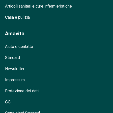
nasale
Articoli sanitari e cure infermieristiche
Fazzoletti
per
Casa e pulizia
il
viso
Amavita
Raffreddore
Cuore
Aiuto e contatto
e
circolazione
Starcard
sanguigna
Cuore
Newsletter
Calze
compressive
Impressum
e
di
Protezione dei dati
sostegno
Circolazione
CG
sanguigna