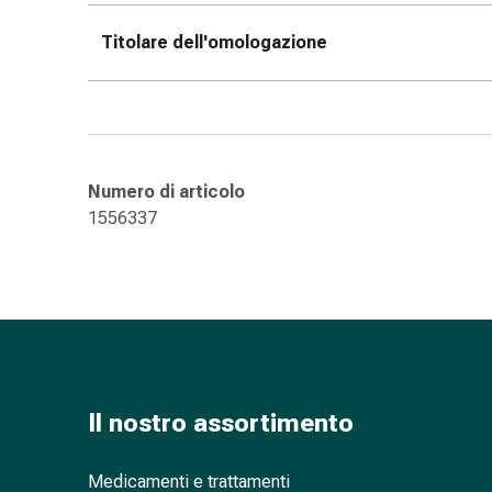
oculare
Influenza
Titolare dell'omologazione
e
raffreddore
Caramelle
per
la
Numero di articolo
tosse
1556337
Mal
di
gola
Influenza
e
raffreddore
Tosse
Inalatori
Il nostro assortimento
e
accessori
Medicamenti e trattamenti
Doccia