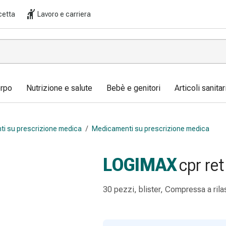
cetta
Lavoro e carriera
orpo
Nutrizione e salute
Bebè e genitori
Articoli sanita
i su prescrizione medica
/
Medicamenti su prescrizione medica
LOGIMAX
cpr ret
30 pezzi, blister, Compressa a ril