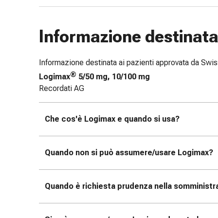
e
scottature
Informazione destinata 
Set
di
ricambio
Informazione destinata ai pazienti approvata da Sw
Medicazioni
®
Logimax
5/50 mg, 10/100 mg
Unguenti
Recordati AG
e
disinfezione
delle
Che cos'è Logimax e quando si usa?
ferite
Medicazioni
spray
Quando non si può assumere/usare Logimax?
Suture
cutanee
adesive
Quando è richiesta prudenza nella somministra
e
colla