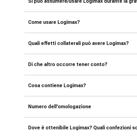
tissutale
Si può assumere/usare Logimax durante la gra
Unguento
vescicante
Come usare Logimax?
Tamponi
medicali
Occhi
Quali effetti collaterali può avere Logimax?
e
orecchie
Dolore
Di che altro occorre tener conto?
all'orecchio
Igiene
dell'orecchio
Cosa contiene Logimax?
Gocce
oftalmiche
Infiammazione
Numero dell'omologazione
oculare
Medicazioni
oftalmiche
Dove è ottenibile Logimax? Quali confezioni so
Igiene