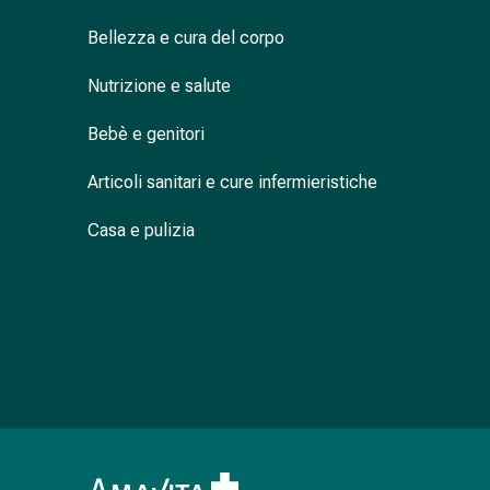
nasale
Bellezza e cura del corpo
Fazzoletti
per
Nutrizione e salute
il
viso
Bebè e genitori
Raffreddore
Cuore
Articoli sanitari e cure infermieristiche
e
circolazione
Casa e pulizia
sanguigna
Cuore
Calze
compressive
e
di
sostegno
Circolazione
sanguigna