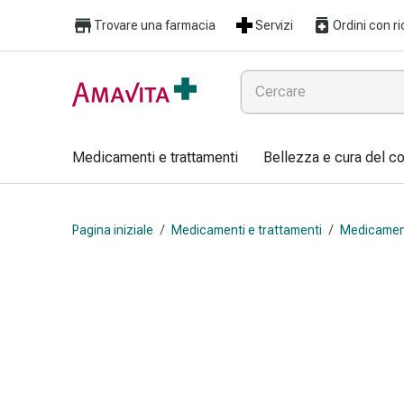
Medicamenti
Trovare una farmacia
Servizi
Ordini con ri
e
trattamenti
Lesioni
cutanee
e
cicatrici
Medicamenti e trattamenti
Bellezza e cura del c
Compresse
piegate
Bende
Pagina iniziale
/
Medicamenti e trattamenti
/
Medicament
elastiche
Medicazioni
per
le
dita
Cerotti
di
fissaggio