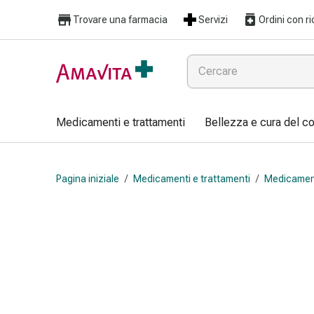
Medicamenti
Trovare una farmacia
Servizi
Ordini con ri
e
trattamenti
Lesioni
cutanee
e
cicatrici
Medicamenti e trattamenti
Bellezza e cura del c
Compresse
piegate
Bende
Pagina iniziale
/
Medicamenti e trattamenti
/
Medicament
elastiche
Medicazioni
per
le
dita
Cerotti
di
fissaggio