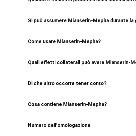
tissutale
Unguento
vescicante
Si può assumere Mianserin-Mepha durante la g
Tamponi
medicali
Occhi
Come usare Mianserin-Mepha?
e
orecchie
Dolore
Quali effetti collaterali può avere Mianserin-
all'orecchio
Igiene
dell'orecchio
Di che altro occorre tener conto?
Gocce
oftalmiche
Infiammazione
Cosa contiene Mianserin-Mepha?
oculare
Medicazioni
oftalmiche
Numero dell'omologazione
Igiene