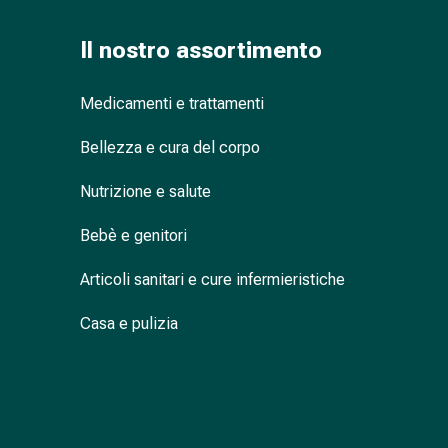
nasale
Fazzoletti
Il nostro assortimento
per
il
Medicamenti e trattamenti
viso
Raffreddore
Bellezza e cura del corpo
Cuore
e
Nutrizione e salute
circolazione
sanguigna
Bebè e genitori
Cuore
Articoli sanitari e cure infermieristiche
Calze
compressive
Casa e pulizia
e
di
sostegno
Circolazione
sanguigna