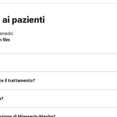
ai pazienti
issmedic
 film
te il trattamento?
a?
razione di Mianserin-Mepha?