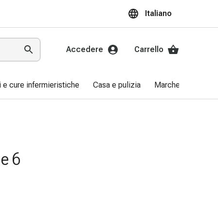
Italiano
Accedere
Carrello
ri e cure infermieristiche
Casa e pulizia
Marche
Promo
e 6