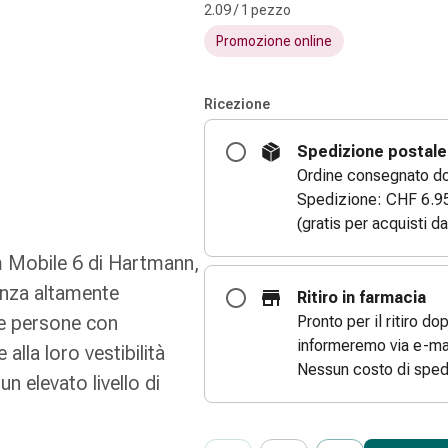
2.09 / 1 pezzo
Promozione online
Ricezione
Spedizione postale
Ordine consegnato dom
Spedizione: CHF 6.9
(gratis per acquisti d
Mobile 6 di Hartmann,
enza altamente
Ritiro in farmacia
le persone con
Pronto per il ritiro do
informeremo via e-mai
lla loro vestibilità
Nessun costo di sped
un elevato livello di
ProductDetailPage.Aria.Add
Indicare il numero di unità di questo
Ha raggiunto la quantità massima or
Al momento non abbiamo altre unità