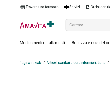
Medicamenti
Trovare una farmacia
Servizi
Ordini con ri
e
trattamenti
Lesioni
cutanee
e
cicatrici
Medicamenti e trattamenti
Bellezza e cura del c
Compresse
piegate
Bende
Pagina iniziale
/
Articoli sanitari e cure infermieristiche
/
elastiche
Medicazioni
per
le
dita
Cerotti
di
fissaggio