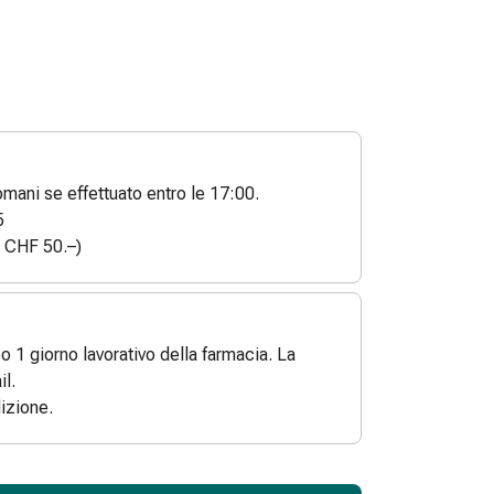
ani se effettuato entro le 17:00.
5
a CHF 50.–)
po 1 giorno lavorativo della farmacia. La
l.
izione.
ToCartQuantityControlInstruction
 articolo da aggiungere al carrello.
dinabile per questo articolo.
 di questo articolo in magazzino.