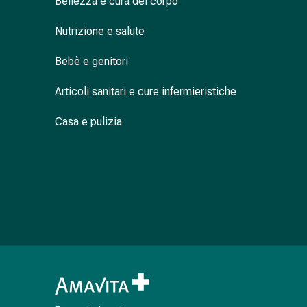
Bellezza e cura del corpo
nasale
Fazzoletti
Nutrizione e salute
per
Bebè e genitori
il
viso
Articoli sanitari e cure infermieristiche
Raffreddore
Cuore
Casa e pulizia
e
circolazione
sanguigna
Cuore
Calze
compressive
e
di
sostegno
Circolazione
sanguigna