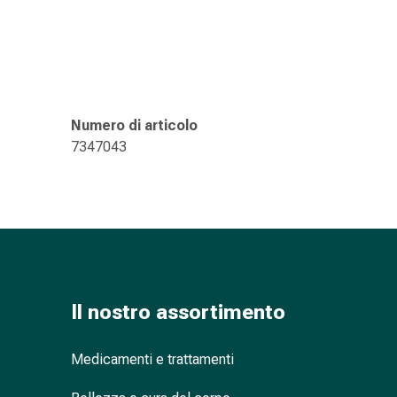
oculare
Influenza
e
raffreddore
Caramelle
per
Numero di articolo
la
7347043
tosse
Mal
di
gola
Influenza
e
raffreddore
Tosse
Il nostro assortimento
Inalatori
e
Medicamenti e trattamenti
accessori
Doccia