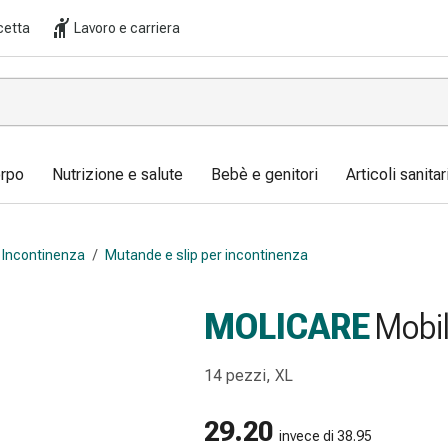
cetta
Lavoro e carriera
orpo
Nutrizione e salute
Bebè e genitori
Articoli sanita
Incontinenza
/
Mutande e slip per incontinenza
MOLICARE
Mobil
14 pezzi, XL
29.20
invece di 38.95