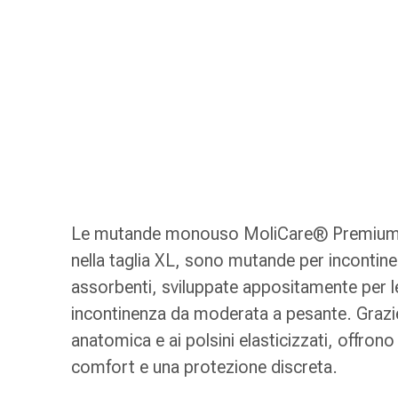
Strisce
di
garza
Bendaggi
compressivi
Cerotti
adesivi
Bende,
nastri
e
accessori
Le mutande monouso MoliCare® Premium 
Bende
nella taglia XL, sono mutande per incontin
e
assorbenti, sviluppate appositamente per 
reti
tubolari
incontinenza da moderata a pesante. Grazie a
Materiali
anatomica e ai polsini elasticizzati, offrono 
di
comfort e una protezione discreta.
medicazione
Ustioni