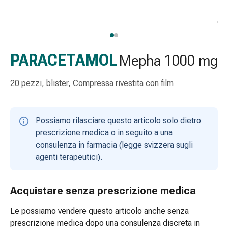
Strisce
di
garza
Bendaggi
compressivi
PARACETAMOL
Mepha 1000 mg
Cerotti
adesivi
20 pezzi, blister, Compressa rivestita con film
Bende,
nastri
e
Possiamo rilasciare questo articolo solo dietro
accessori
prescrizione medica o in seguito a una
Bende
consulenza in farmacia (legge svizzera sugli
e
agenti terapeutici).
reti
tubolari
Materiali
Acquistare senza prescrizione medica
di
Le possiamo vendere questo articolo anche senza
medicazione
prescrizione medica dopo una consulenza discreta in
Ustioni