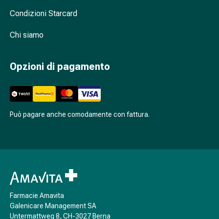
febbre
Condizioni Starcard
da
fieno
Chi siamo
Antiallergico
La
pelle
Opzioni di pagamento
Naso
Stomaco
e
intestino
Può pagare anche comodamente con fattura.
Diarrea
Bruciore
di
stomaco
Emorroidi
Nausea
e
Farmacie Amavita
vomito
Galenicare Management SA
Digestione,
Untermattweg 8, CH-3027 Berna