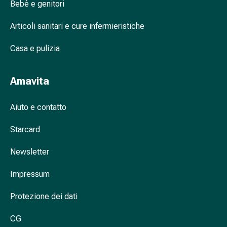
Cessazione
Bebè e genitori
del
fumo
Articoli sanitari e cure infermieristiche
Vene
Casa e pulizia
Coagulazione
del
sangue
Amavita
Disturbi
cardiaci
Aiuto e contatto
e
nervosi
Starcard
Disturbi
della
Newsletter
memoria
e
Impressum
della
concentrazione
Protezione dei dati
Allergie
CG
e