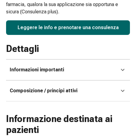
farmacia, qualora la sua applicazione sia opportuna e
e
sicura (Consulenza plus).
scottature
Set
Leggere le info e prenotare una consulenza
di
ricambio
Medicazioni
Dettagli
Unguenti
e
disinfezione
Informazioni importanti
delle
ferite
Medicazioni
Composizione / principi attivi
spray
Suture
cutanee
adesive
Informazione destinata ai
e
pazienti
colla