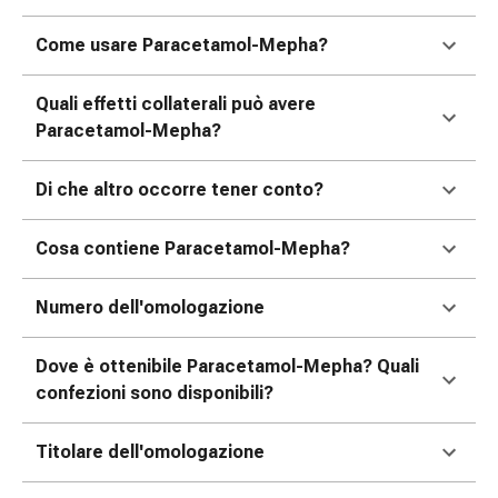
oculare
Influenza
Come usare Paracetamol-Mepha?
e
raffreddore
Quali effetti collaterali può avere
Caramelle
Paracetamol-Mepha?
per
la
Di che altro occorre tener conto?
tosse
Mal
Cosa contiene Paracetamol-Mepha?
di
gola
Influenza
Numero dell'omologazione
e
raffreddore
Dove è ottenibile Paracetamol-Mepha? Quali
Tosse
confezioni sono disponibili?
Inalatori
e
Titolare dell'omologazione
accessori
Doccia