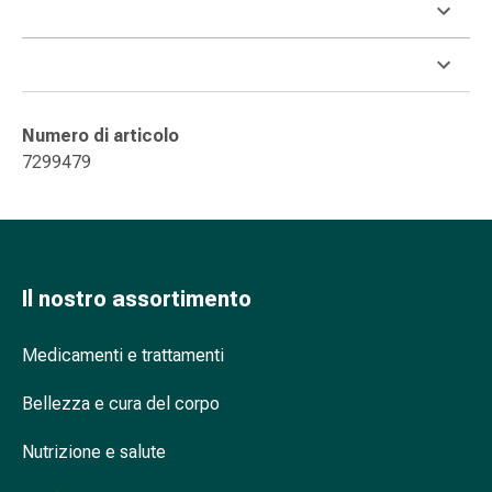
nasale
Fazzoletti
per
il
viso
Numero di articolo
Raffreddore
7299479
Cuore
e
circolazione
sanguigna
Cuore
Il nostro assortimento
Calze
compressive
Medicamenti e trattamenti
e
di
Bellezza e cura del corpo
sostegno
Circolazione
Nutrizione e salute
sanguigna