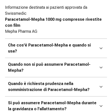
tissutale
Unguento
Informazione destinata ai pazienti approvata da
vescicante
Swissmedic
Tamponi
Paracetamol-Mepha 1000 mg compresse rivestite
medicali
con film
Occhi
Mepha Pharma AG
e
orecchie
Che cos'è Paracetamol-Mepha e quando si
Dolore
usa?
all'orecchio
Igiene
Quando non si può assumere Paracetamol-
dell'orecchio
Mepha?
Gocce
oftalmiche
Quando è richiesta prudenza nella
Infiammazione
somministrazione di Paracetamol-Mepha?
oculare
Medicazioni
oftalmiche
Si può assumere Paracetamol-Mepha durante
Igiene
la gravidanza o l'allattamento?