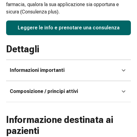
farmacia, qualora la sua applicazione sia opportuna e
e
sicura (Consulenza plus).
scottature
Set
Leggere le info e prenotare una consulenza
di
ricambio
Medicazioni
Dettagli
Unguenti
e
disinfezione
Informazioni importanti
delle
ferite
Medicazioni
Composizione / principi attivi
spray
Suture
cutanee
adesive
Informazione destinata ai
e
pazienti
colla