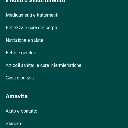
Il nostro assortimento
Cessazione
del
fumo
Medicamenti e trattamenti
Vene
Bellezza e cura del corpo
Coagulazione
del
Nutrizione e salute
sangue
Disturbi
Bebè e genitori
cardiaci
e
Articoli sanitari e cure infermieristiche
nervosi
Disturbi
Casa e pulizia
della
memoria
Amavita
e
della
concentrazione
Aiuto e contatto
Allergie
Starcard
e