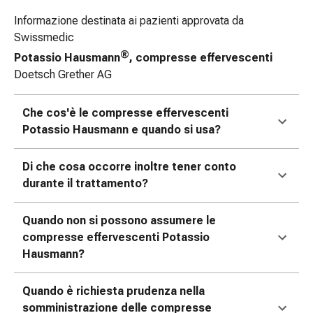
tissutale
Unguento
Informazione destinata ai pazienti approvata da
vescicante
Swissmedic
Tamponi
®
Potassio Hausmann
, compresse effervescenti
medicali
Doetsch Grether AG
Occhi
e
Che cos'è le compresse effervescenti
orecchie
Potassio Hausmann e quando si usa?
Dolore
all'orecchio
Di che cosa occorre inoltre tener conto
Igiene
durante il trattamento?
dell'orecchio
Gocce
oftalmiche
Quando non si possono assumere le
Infiammazione
compresse effervescenti Potassio
oculare
Hausmann?
Medicazioni
oftalmiche
Quando è richiesta prudenza nella
Igiene
somministrazione delle compresse