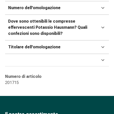
nasale
Numero dell'omologazione
Fazzoletti
per
Dove sono ottenibili le compresse
il
effervescenti Potassio Hausmann? Quali
viso
confezioni sono disponibili?
Raffreddore
Cuore
Titolare dell'omologazione
e
circolazione
sanguigna
Cuore
Calze
Numero di articolo
compressive
201715
e
di
sostegno
Circolazione
sanguigna