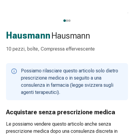
Strisce
di
garza
Bendaggi
compressivi
Hausmann
Hausmann
Cerotti
adesivi
10 pezzi, boîte, Compressa effervescente
Bende,
nastri
e
Possiamo rilasciare questo articolo solo dietro
accessori
prescrizione medica o in seguito a una
Bende
consulenza in farmacia (legge svizzera sugli
e
agenti terapeutici).
reti
tubolari
Materiali
Acquistare senza prescrizione medica
di
Le possiamo vendere questo articolo anche senza
medicazione
prescrizione medica dopo una consulenza discreta in
Ustioni