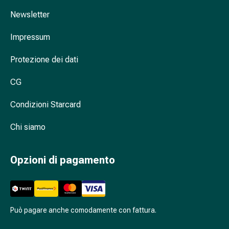
febbre
Newsletter
da
fieno
Impressum
Antiallergico
La
Protezione dei dati
pelle
Naso
CG
Stomaco
e
Condizioni Starcard
intestino
Chi siamo
Diarrea
Bruciore
di
Opzioni di pagamento
stomaco
Emorroidi
Nausea
e
Può pagare anche comodamente con fattura.
vomito
Digestione,