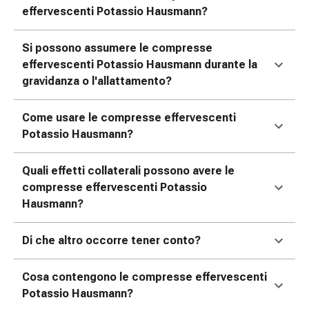
oculare
effervescenti Potassio Hausmann?
Influenza
e
Si possono assumere le compresse
raffreddore
effervescenti Potassio Hausmann durante la
Caramelle
gravidanza o l'allattamento?
per
la
Come usare le compresse effervescenti
tosse
Potassio Hausmann?
Mal
di
Quali effetti collaterali possono avere le
gola
compresse effervescenti Potassio
Influenza
Hausmann?
e
raffreddore
Tosse
Di che altro occorre tener conto?
Inalatori
e
Cosa contengono le compresse effervescenti
accessori
Potassio Hausmann?
Doccia