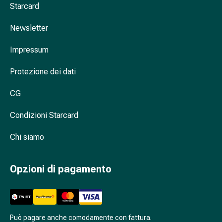
Cessazione
Starcard
del
fumo
Newsletter
Vene
Disturbi
Impressum
cardiaci
Protezione dei dati
e
nervosi
CG
Disturbi
della
Condizioni Starcard
memoria
e
Chi siamo
della
concentrazione
Allergie
Opzioni di pagamento
e
febbre
da
fieno
Può pagare anche comodamente con fattura.