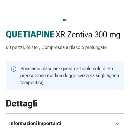
Strisce
di
garza
Bendaggi
compressivi
QUETIAPINE
XR Zentiva 300 mg
Cerotti
adesivi
60 pezzi, blister, Compressa a rilascio prolungato
Bende,
nastri
e
Possiamo rilasciare questo articolo solo dietro
accessori
prescrizione medica (legge svizzera sugli agenti
Bende
terapeutici).
e
reti
tubolari
Dettagli
Materiali
di
medicazione
Informazioni importanti
Ustioni