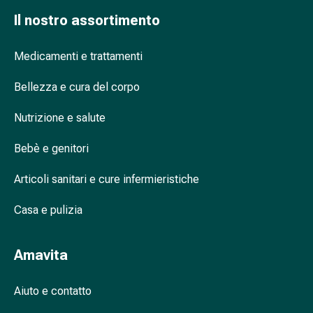
nasale
Il nostro assortimento
Fazzoletti
per
Medicamenti e trattamenti
il
viso
Bellezza e cura del corpo
Raffreddore
Cuore
Nutrizione e salute
e
circolazione
Bebè e genitori
sanguigna
Articoli sanitari e cure infermieristiche
Cuore
Calze
Casa e pulizia
compressive
e
di
Amavita
sostegno
Circolazione
Aiuto e contatto
sanguigna