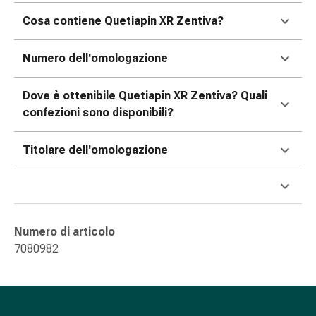
oculare
Cosa contiene Quetiapin XR Zentiva?
Influenza
e
raffreddore
Numero dell'omologazione
Caramelle
per
Dove è ottenibile Quetiapin XR Zentiva? Quali
la
confezioni sono disponibili?
tosse
Mal
Titolare dell'omologazione
di
gola
Influenza
e
raffreddore
Numero di articolo
Tosse
7080982
Inalatori
e
accessori
Doccia