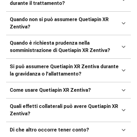
tissutale
durante il trattamento?
Unguento
vescicante
Quando non si può assumere Quetiapin XR
Tamponi
Zentiva?
medicali
Occhi
Quando è richiesta prudenza nella
e
somministrazione di Quetiapin XR Zentiva?
orecchie
Dolore
Si può assumere Quetiapin XR Zentiva durante
all'orecchio
la gravidanza o l'allattamento?
Igiene
dell'orecchio
Gocce
Come usare Quetiapin XR Zentiva?
oftalmiche
Infiammazione
Quali effetti collaterali può avere Quetiapin XR
oculare
Zentiva?
Medicazioni
oftalmiche
Di che altro occorre tener conto?
Igiene