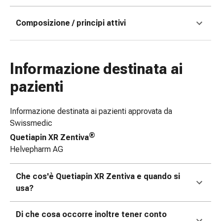
e
scottature
Composizione / principi attivi
Set
di
ricambio
Informazione destinata ai
Medicazioni
Unguenti
pazienti
e
disinfezione
Informazione destinata ai pazienti approvata da
delle
Swissmedic
ferite
®
Quetiapin XR Zentiva
Medicazioni
Helvepharm AG
spray
Suture
cutanee
Che cos'è Quetiapin XR Zentiva e quando si
adesive
usa?
e
colla
Di che cosa occorre inoltre tener conto