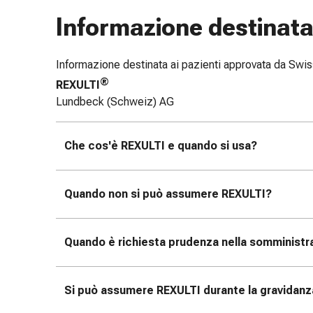
e
Informazione destinata 
scottature
Set
di
Informazione destinata ai pazienti approvata da Sw
ricambio
®
REXULTI
Medicazioni
Lundbeck (Schweiz) AG
Unguenti
e
Che cos'è REXULTI e quando si usa?
disinfezione
delle
ferite
Quando non si può assumere REXULTI?
Medicazioni
spray
Suture
Quando è richiesta prudenza nella somminist
cutanee
adesive
e
Si può assumere REXULTI durante la gravidanza
colla