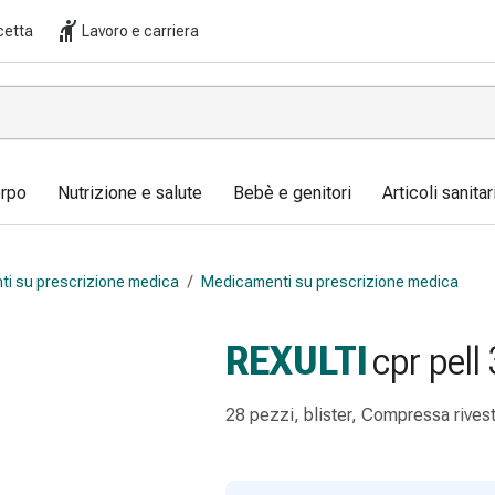
cetta
Lavoro e carriera
orpo
Nutrizione e salute
Bebè e genitori
Articoli sanita
i su prescrizione medica
/
Medicamenti su prescrizione medica
REXULTI
cpr pell
28 pezzi, blister, Compressa rivest