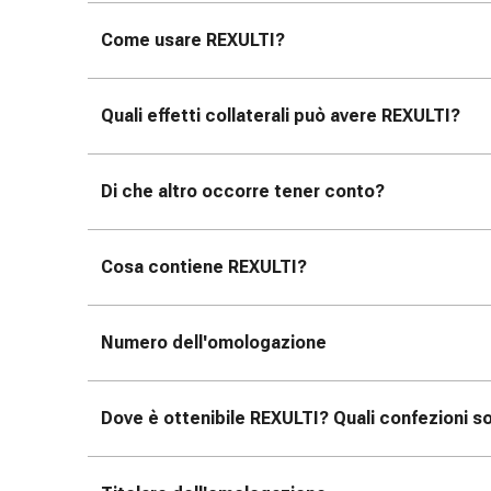
tissutale
Unguento
Come usare REXULTI?
vescicante
Tamponi
medicali
Quali effetti collaterali può avere REXULTI?
Occhi
e
orecchie
Di che altro occorre tener conto?
Dolore
all'orecchio
Igiene
Cosa contiene REXULTI?
dell'orecchio
Gocce
Numero dell'omologazione
oftalmiche
Infiammazione
oculare
Dove è ottenibile REXULTI? Quali confezioni so
Medicazioni
oftalmiche
Igiene