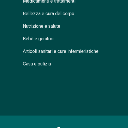
Medicamenti e trattamenti
nasale
Fazzoletti
Bellezza e cura del corpo
per
il
Nutrizione e salute
viso
Bebè e genitori
Raffreddore
Cuore
Articoli sanitari e cure infermieristiche
e
circolazione
Casa e pulizia
sanguigna
Cuore
Calze
compressive
e
di
sostegno
Circolazione
sanguigna