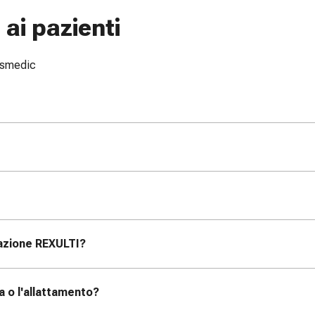
ai pazienti
issmedic
razione REXULTI?
 o l'allattamento?