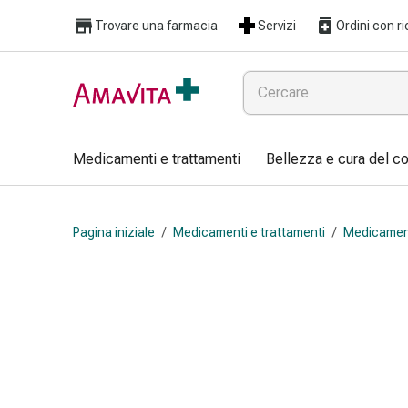
Medicamenti
Trovare una farmacia
Servizi
Ordini con ri
e
trattamenti
Lesioni
cutanee
e
cicatrici
Medicamenti e trattamenti
Bellezza e cura del c
Compresse
piegate
Bende
Pagina iniziale
/
Medicamenti e trattamenti
/
Medicament
elastiche
Medicazioni
per
le
dita
Cerotti
di
fissaggio