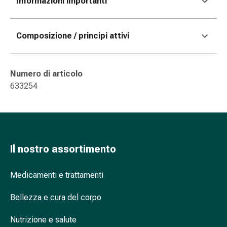
Informazioni importanti
e
scottature
Set
Composizione / principi attivi
di
ricambio
Medicazioni
Numero di articolo
Unguenti
633254
e
disinfezione
delle
ferite
Medicazioni
Il nostro assortimento
spray
Suture
Medicamenti e trattamenti
cutanee
adesive
Bellezza e cura del corpo
e
colla
Nutrizione e salute