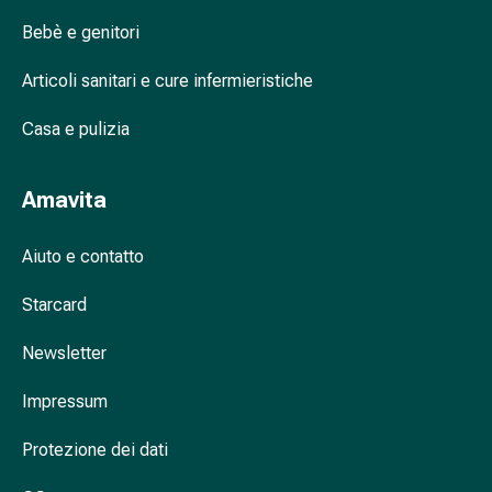
tissutale
Unguento
Bebè e genitori
vescicante
Articoli sanitari e cure infermieristiche
Tamponi
medicali
Casa e pulizia
Occhi
e
orecchie
Amavita
Dolore
all'orecchio
Aiuto e contatto
Igiene
dell'orecchio
Starcard
Gocce
oftalmiche
Newsletter
Infiammazione
oculare
Impressum
Medicazioni
Protezione dei dati
oftalmiche
Igiene