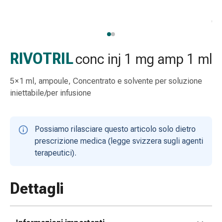
Strisce
di
garza
Bendaggi
compressivi
RIVOTRIL
conc inj 1 mg amp 1 ml
Cerotti
adesivi
5 × 1 ml, ampoule, Concentrato e solvente per soluzione
Bende,
iniettabile/per infusione
nastri
e
accessori
Possiamo rilasciare questo articolo solo dietro
Bende
prescrizione medica (legge svizzera sugli agenti
e
terapeutici).
reti
tubolari
Materiali
Dettagli
di
medicazione
Ustioni