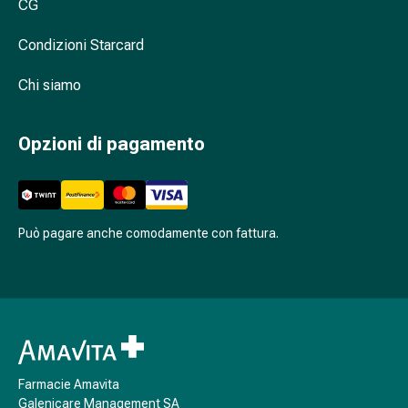
CG
oculare
Influenza
Condizioni Starcard
e
raffreddore
Chi siamo
Caramelle
per
la
Opzioni di pagamento
tosse
Mal
di
gola
Può pagare anche comodamente con fattura.
Influenza
e
raffreddore
Tosse
Inalatori
e
accessori
Farmacie Amavita
Doccia
Galenicare Management SA