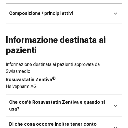
e
scottature
Composizione / principi attivi
Set
di
ricambio
Informazione destinata ai
Medicazioni
Unguenti
pazienti
e
disinfezione
Informazione destinata ai pazienti approvata da
delle
Swissmedic
ferite
®
Rosuvastatin Zentiva
Medicazioni
Helvepharm AG
spray
Suture
cutanee
Che cos'è Rosuvastatin Zentiva e quando si
adesive
usa?
e
colla
Di che cosa occorre inoltre tener conto