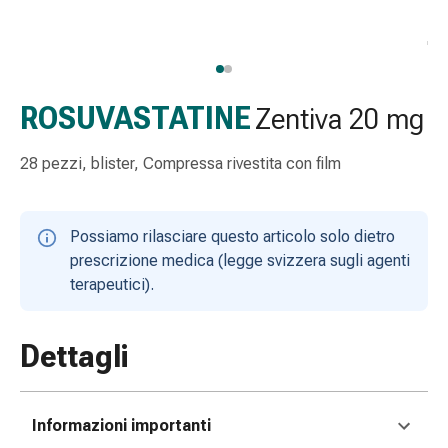
Strisce
di
garza
Bendaggi
compressivi
ROSUVASTATINE
Zentiva 20 mg
Cerotti
adesivi
28 pezzi, blister, Compressa rivestita con film
Bende,
nastri
e
Possiamo rilasciare questo articolo solo dietro
accessori
prescrizione medica (legge svizzera sugli agenti
Bende
terapeutici).
e
reti
tubolari
Dettagli
Materiali
di
medicazione
Informazioni importanti
Ustioni