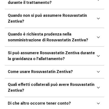
tissutale
durante il trattamento?
Unguento
vescicante
Quando non si può assumere Rosuvastatin
Tamponi
Zentiva?
medicali
Occhi
Quando è richiesta prudenza nella
e
somministrazione di Rosuvastatin Zentiva?
orecchie
Dolore
Si può assumere Rosuvastatin Zentiva durante
all'orecchio
la gravidanza o l'allattamento?
Igiene
dell'orecchio
Gocce
Come usare Rosuvastatin Zentiva?
oftalmiche
Infiammazione
Quali effetti collaterali può avere Rosuvastatin
oculare
Zentiva?
Medicazioni
oftalmiche
Di che altro occorre tener conto?
Igiene