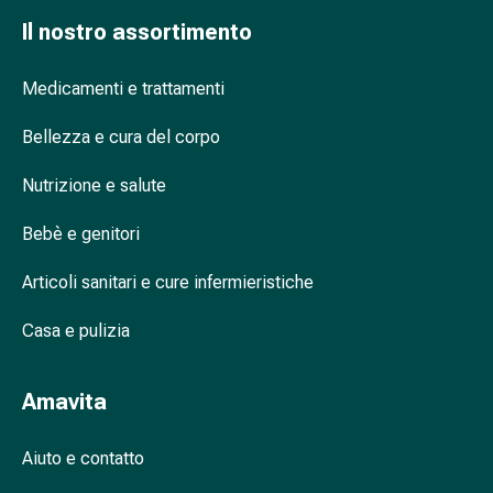
nasale
Il nostro assortimento
Fazzoletti
per
Medicamenti e trattamenti
il
viso
Bellezza e cura del corpo
Raffreddore
Cuore
Nutrizione e salute
e
circolazione
Bebè e genitori
sanguigna
Articoli sanitari e cure infermieristiche
Cuore
Calze
Casa e pulizia
compressive
e
di
Amavita
sostegno
Circolazione
Aiuto e contatto
sanguigna