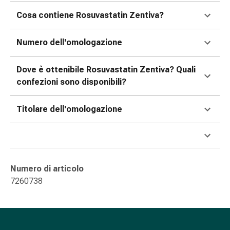
oculare
Cosa contiene Rosuvastatin Zentiva?
Influenza
e
raffreddore
Numero dell'omologazione
Caramelle
per
Dove è ottenibile Rosuvastatin Zentiva? Quali
la
confezioni sono disponibili?
tosse
Mal
Titolare dell'omologazione
di
gola
Influenza
e
raffreddore
Numero di articolo
Tosse
7260738
Inalatori
e
accessori
Doccia