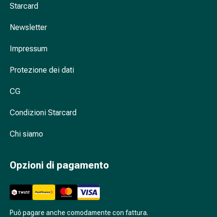
Cessazione
Starcard
del
fumo
Newsletter
Vene
Coagulazione
Impressum
del
Protezione dei dati
sangue
Disturbi
CG
cardiaci
e
Condizioni Starcard
nervosi
Disturbi
Chi siamo
della
memoria
e
Opzioni di pagamento
della
concentrazione
Allergie
e
Può pagare anche comodamente con fattura.