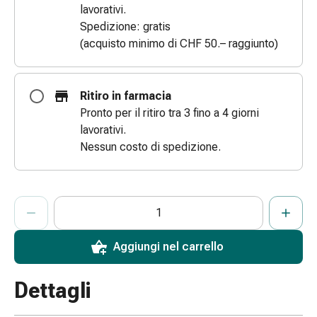
lavorativi.
e
Spedizione: gratis
scottature
(acquisto minimo di CHF 50.– raggiunto)
Set
di
ricambio
Ritiro in farmacia
Medicazioni
Pronto per il ritiro tra 3 fino a 4 giorni
Unguenti
lavorativi.
e
Nessun costo di spedizione.
disinfezione
delle
ferite
ProductDetailPage.Aria.AddToCartQuantityControlInst
Medicazioni
Indicare il numero di unità di questo articolo da aggiungere al c
Ha raggiunto la quantità massima ordinabile per questo articol
Al momento non abbiamo altre unità di questo articolo in mag
spray
Suture
Aggiungi nel carrello
cutanee
adesive
Dettagli
e
colla