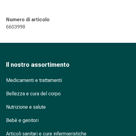
oculare
Influenza
e
Numero di articolo
raffreddore
6603998
Caramelle
per
la
tosse
Mal
Il nostro assortimento
di
gola
Medicamenti e trattamenti
Influenza
e
Bellezza e cura del corpo
raffreddore
Tosse
Nutrizione e salute
Inalatori
e
Bebè e genitori
accessori
Articoli sanitari e cure infermieristiche
Doccia