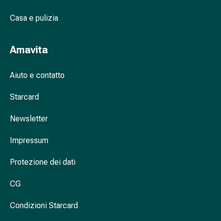
nasale
Casa e pulizia
Fazzoletti
per
il
Amavita
viso
Raffreddore
Aiuto e contatto
Cuore
e
Starcard
circolazione
sanguigna
Newsletter
Cuore
Calze
Impressum
compressive
Protezione dei dati
e
di
CG
sostegno
Circolazione
Condizioni Starcard
sanguigna