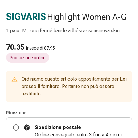
Strisce
di
SIGVARIS
Highlight Women A-G
garza
Bendaggi
1 paio, M, long fermé bande adhésive sensinova skin
compressivi
Cerotti
70.35
adesivi
invece di 87.95
Bende,
Promozione online
nastri
e
accessori
Ordiniamo questo articolo appositamente per Lei
Bende
presso il fornitore. Pertanto non può essere
e
restituito.
reti
tubolari
Ricezione
Materiali
di
Spedizione postale
medicazione
Ordine consegnato entro 3 fino a 4 giorni
Ustioni