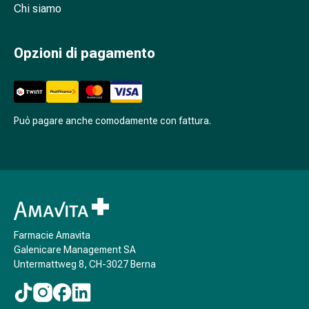
Cessazione
Chi siamo
del
fumo
Opzioni di pagamento
Vene
Coagulazione
del
sangue
Disturbi
Può pagare anche comodamente con fattura.
cardiaci
e
nervosi
Disturbi
della
memoria
e
Farmacie Amavita
della
Galenicare Management SA
Untermattweg 8, CH-3027 Berna
concentrazione
Allergie
e