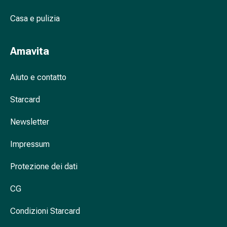
nasale
Casa e pulizia
Fazzoletti
per
il
Amavita
viso
Raffreddore
Aiuto e contatto
Cuore
e
Starcard
circolazione
sanguigna
Newsletter
Cuore
Calze
Impressum
compressive
Protezione dei dati
e
di
CG
sostegno
Circolazione
Condizioni Starcard
sanguigna