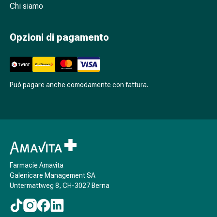
Cessazione
Chi siamo
del
fumo
Opzioni di pagamento
Vene
Disturbi
cardiaci
e
nervosi
Può pagare anche comodamente con fattura.
Disturbi
della
memoria
e
della
concentrazione
Allergie
Farmacie Amavita
e
Galenicare Management SA
Untermattweg 8, CH-3027 Berna
febbre
da
fieno