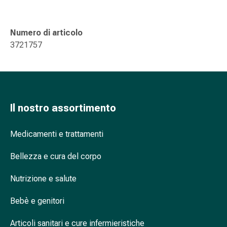
oculare
Influenza
e
Numero di articolo
raffreddore
3721757
Caramelle
per
la
tosse
Mal
Il nostro assortimento
di
gola
Medicamenti e trattamenti
Influenza
e
Bellezza e cura del corpo
raffreddore
Tosse
Nutrizione e salute
Inalatori
e
Bebè e genitori
accessori
Articoli sanitari e cure infermieristiche
Doccia