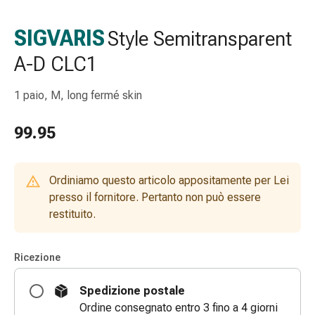
Strisce
di
SIGVARIS
Style Semitransparent
garza
A-D CLC1
Bendaggi
compressivi
Cerotti
1 paio, M, long fermé skin
adesivi
Bende,
99.95
nastri
e
accessori
Ordiniamo questo articolo appositamente per Lei
Bende
presso il fornitore. Pertanto non può essere
e
restituito.
reti
tubolari
Ricezione
Materiali
di
Spedizione postale
medicazione
Ordine consegnato entro 3 fino a 4 giorni
Ustioni