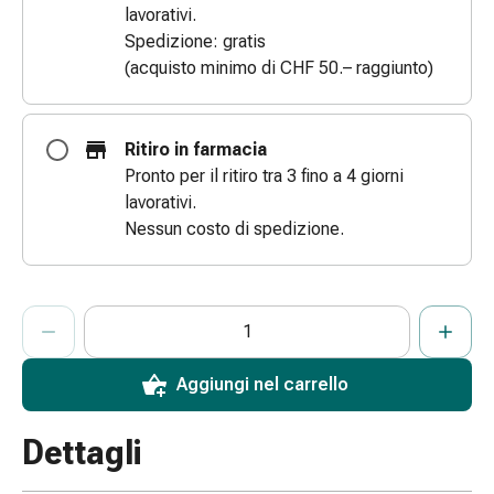
lavorativi.
e
Spedizione: gratis
scottature
(acquisto minimo di CHF 50.– raggiunto)
Set
di
ricambio
Ritiro in farmacia
Medicazioni
Pronto per il ritiro tra 3 fino a 4 giorni
Unguenti
lavorativi.
e
Nessun costo di spedizione.
disinfezione
delle
ferite
ProductDetailPage.Aria.AddToCartQuantityControlInst
Medicazioni
Indicare il numero di unità di questo articolo da aggiungere al c
Ha raggiunto la quantità massima ordinabile per questo articol
Al momento non abbiamo altre unità di questo articolo in mag
spray
Suture
Aggiungi nel carrello
cutanee
adesive
Dettagli
e
colla