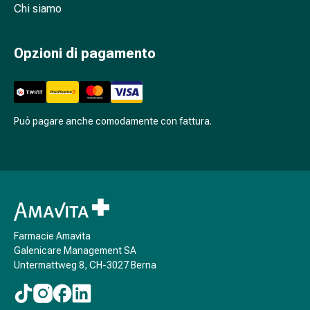
Cessazione
Chi siamo
del
fumo
Opzioni di pagamento
Vene
Disturbi
cardiaci
e
nervosi
Può pagare anche comodamente con fattura.
Disturbi
della
memoria
e
della
concentrazione
Allergie
Farmacie Amavita
e
Galenicare Management SA
Untermattweg 8, CH-3027 Berna
febbre
da
fieno