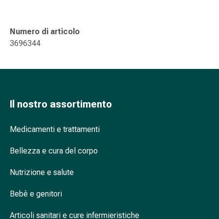
oculare
Influenza
e
Numero di articolo
raffreddore
3696344
Caramelle
per
la
tosse
Mal
Il nostro assortimento
di
gola
Medicamenti e trattamenti
Influenza
e
Bellezza e cura del corpo
raffreddore
Tosse
Nutrizione e salute
Inalatori
e
Bebè e genitori
accessori
Articoli sanitari e cure infermieristiche
Doccia