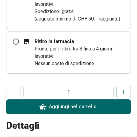
lavorativi.
e
Spedizione: gratis
scottature
(acquisto minimo di CHF 50.– raggiunto)
Set
di
ricambio
Ritiro in farmacia
Medicazioni
Pronto per il ritiro tra 3 fino a 4 giorni
Unguenti
lavorativi.
e
Nessun costo di spedizione.
disinfezione
delle
ferite
ProductDetailPage.Aria.AddToCartQuantityControlInst
Medicazioni
Indicare il numero di unità di questo articolo da aggiungere al c
Ha raggiunto la quantità massima ordinabile per questo articol
Al momento non abbiamo altre unità di questo articolo in mag
spray
Suture
Aggiungi nel carrello
cutanee
adesive
Dettagli
e
colla