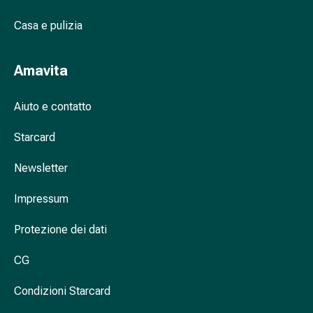
nasale
Casa e pulizia
Fazzoletti
per
il
Amavita
viso
Raffreddore
Aiuto e contatto
Cuore
e
Starcard
circolazione
sanguigna
Newsletter
Cuore
Calze
Impressum
compressive
Protezione dei dati
e
di
CG
sostegno
Circolazione
Condizioni Starcard
sanguigna