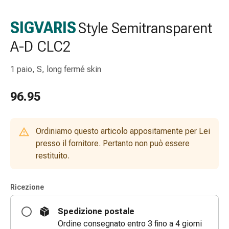
Strisce
di
SIGVARIS
Style Semitransparent
garza
A-D CLC2
Bendaggi
compressivi
Cerotti
1 paio, S, long fermé skin
adesivi
Bende,
96.95
nastri
e
accessori
Ordiniamo questo articolo appositamente per Lei
Bende
presso il fornitore. Pertanto non può essere
e
restituito.
reti
tubolari
Ricezione
Materiali
di
Spedizione postale
medicazione
Ordine consegnato entro 3 fino a 4 giorni
Ustioni