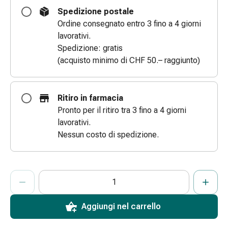
e
Spedizione postale
scottature
Ordine consegnato entro 3 fino a 4 giorni
Set
lavorativi.
di
Spedizione: gratis
ricambio
(acquisto minimo di CHF 50.– raggiunto)
Medicazioni
Unguenti
e
Ritiro in farmacia
disinfezione
Pronto per il ritiro tra 3 fino a 4 giorni
delle
lavorativi.
ferite
Nessun costo di spedizione.
Medicazioni
spray
Suture
ProductDetailPage.Aria.AddToCartQuantityControlInst
Indicare il numero di unità di questo articolo da aggiungere al c
Ha raggiunto la quantità massima ordinabile per questo articol
Al momento non abbiamo altre unità di questo articolo in mag
cutanee
adesive
e
Aggiungi nel carrello
colla