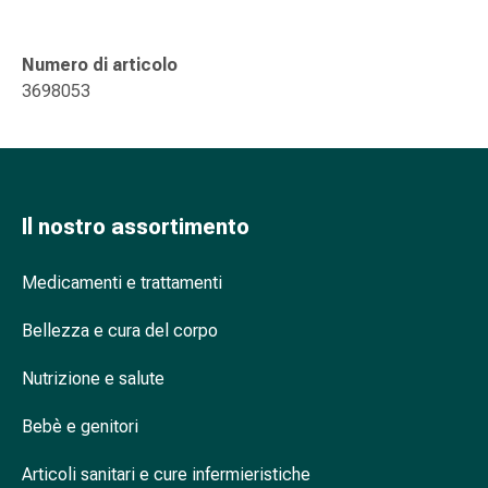
nasale
Fazzoletti
Numero di articolo
per
3698053
il
viso
Raffreddore
Cuore
e
Il nostro assortimento
circolazione
sanguigna
Cuore
Medicamenti e trattamenti
Calze
Bellezza e cura del corpo
compressive
e
Nutrizione e salute
di
sostegno
Bebè e genitori
Circolazione
sanguigna
Articoli sanitari e cure infermieristiche