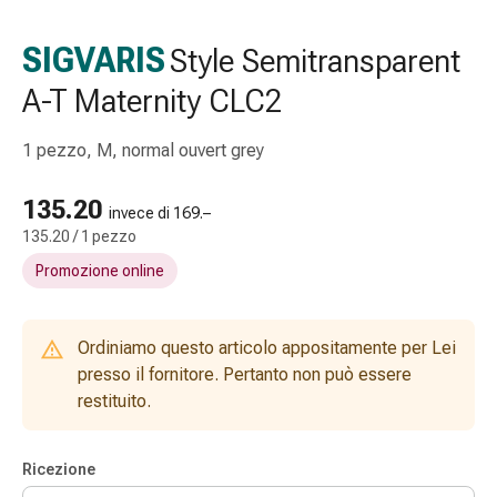
Strisce
di
SIGVARIS
Style Semitransparent
garza
A-T Maternity CLC2
Bendaggi
compressivi
Cerotti
1 pezzo, M, normal ouvert grey
adesivi
Bende,
135.20
invece di 169.–
nastri
135.20 / 1 pezzo
e
Promozione online
accessori
Bende
e
Ordiniamo questo articolo appositamente per Lei
reti
presso il fornitore. Pertanto non può essere
tubolari
restituito.
Materiali
di
medicazione
Ricezione
Ustioni