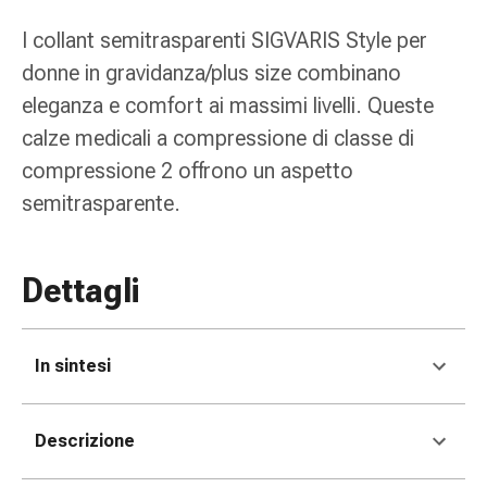
tissutale
Unguento
I collant semitrasparenti SIGVARIS Style per
vescicante
donne in gravidanza/plus size combinano
Tamponi
eleganza e comfort ai massimi livelli. Queste
medicali
Occhi
calze medicali a compressione di classe di
e
compressione 2 offrono un aspetto
orecchie
semitrasparente.
Dolore
all'orecchio
Igiene
Dettagli
dell'orecchio
Gocce
oftalmiche
In sintesi
Infiammazione
oculare
Medicazioni
Descrizione
oftalmiche
Igiene