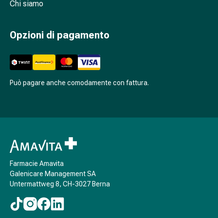
Chi siamo
febbre
da
fieno
Opzioni di pagamento
Antiallergico
La
pelle
Naso
Può pagare anche comodamente con fattura.
Stomaco
e
intestino
Diarrea
Bruciore
di
stomaco
Farmacie Amavita
Emorroidi
Galenicare Management SA
Nausea
Untermattweg 8, CH-3027 Berna
e
vomito
Digestione,