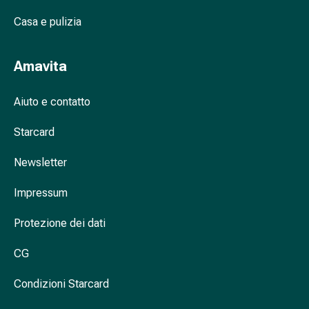
Cessazione
del
Casa e pulizia
fumo
Vene
Amavita
Coagulazione
del
sangue
Aiuto e contatto
Disturbi
Starcard
cardiaci
e
Newsletter
nervosi
Disturbi
Impressum
della
memoria
Protezione dei dati
e
della
CG
concentrazione
Allergie
Condizioni Starcard
e