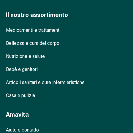
tissutale
Unguento
Il nostro assortimento
vescicante
Tamponi
medicali
Medicamenti e trattamenti
Occhi
Bellezza e cura del corpo
e
orecchie
Nutrizione e salute
Dolore
all'orecchio
Bebè e genitori
Igiene
dell'orecchio
Articoli sanitari e cure infermieristiche
Gocce
oftalmiche
Casa e pulizia
Infiammazione
oculare
Amavita
Medicazioni
oftalmiche
Igiene
Aiuto e contatto