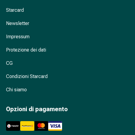
oculare
Starcard
Influenza
e
Newsletter
raffreddore
Caramelle
Impressum
per
la
Protezione dei dati
tosse
Mal
CG
di
gola
Condizioni Starcard
Influenza
Chi siamo
e
raffreddore
Tosse
Opzioni di pagamento
Inalatori
e
accessori
Doccia