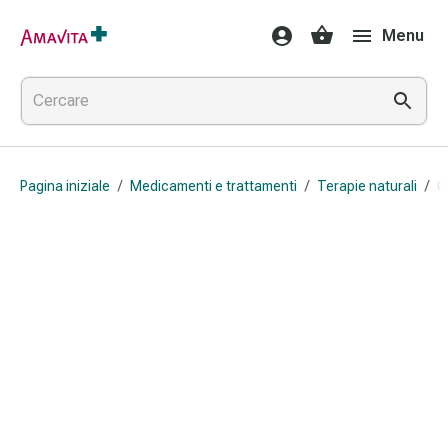
Medicamenti
Menu
e
trattamenti
Lesioni
cutanee
e
cicatrici
Pagina iniziale
/
Medicamenti e trattamenti
/
Terapie naturali
/
O
Compresse
piegate
Bende
elastiche
Medicazioni
per
le
dita
Cerotti
di
fissaggio