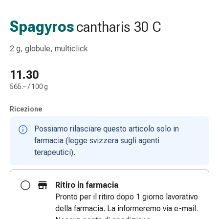
Strisce
di
Spagyros
cantharis 30 C
garza
Bendaggi
2 g, globule, multiclick
compressivi
Cerotti
11.30
adesivi
565.– / 100 g
Bende,
nastri
Ricezione
e
accessori
Possiamo rilasciare questo articolo solo in
Bende
farmacia (legge svizzera sugli agenti
e
terapeutici).
reti
tubolari
Materiali
Ritiro in farmacia
di
Pronto per il ritiro dopo 1 giorno lavorativo
medicazione
della farmacia. La informeremo via e-mail.
Ustioni