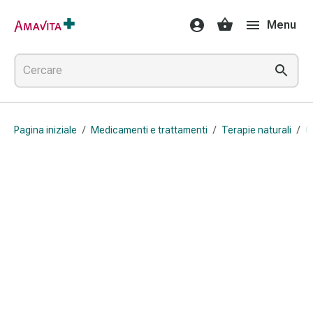
Medicamenti
Menu
e
trattamenti
Lesioni
cutanee
e
cicatrici
Pagina iniziale
/
Medicamenti e trattamenti
/
Terapie naturali
/
O
Compresse
piegate
Bende
elastiche
Medicazioni
per
le
dita
Cerotti
di
fissaggio