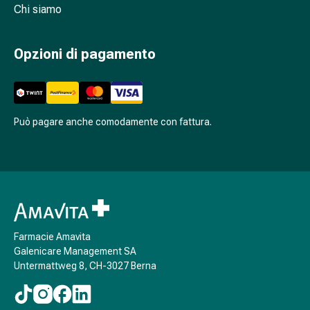
Chi siamo
nasale
Fazzoletti
per
Opzioni di pagamento
il
viso
Raffreddore
Cuore
Può pagare anche comodamente con fattura.
e
circolazione
sanguigna
Cuore
Calze
compressive
e
Farmacie Amavita
di
Galenicare Management SA
sostegno
Untermattweg 8, CH-3027 Berna
Circolazione
sanguigna