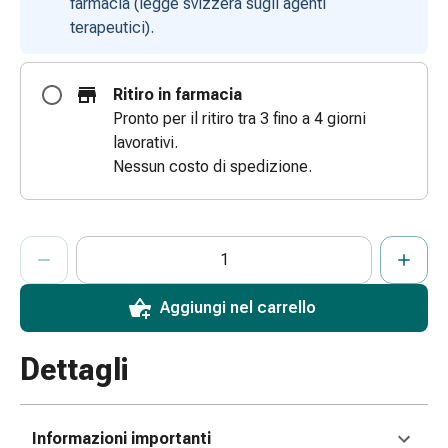
farmacia (legge svizzera sugli agenti
e
terapeutici).
scottature
Set
di
Ritiro in farmacia
ricambio
Pronto per il ritiro tra 3 fino a 4 giorni
Medicazioni
lavorativi.
Unguenti
Nessun costo di spedizione.
e
disinfezione
delle
ProductDetailPage.Aria.AddToCartQuantityControlInst
Indicare il numero di unità di questo articolo da aggiungere al c
Ha raggiunto la quantità massima ordinabile per questo articol
Al momento non abbiamo altre unità di questo articolo in mag
ferite
Medicazioni
spray
Aggiungi nel carrello
Suture
cutanee
Dettagli
adesive
e
colla
Informazioni importanti