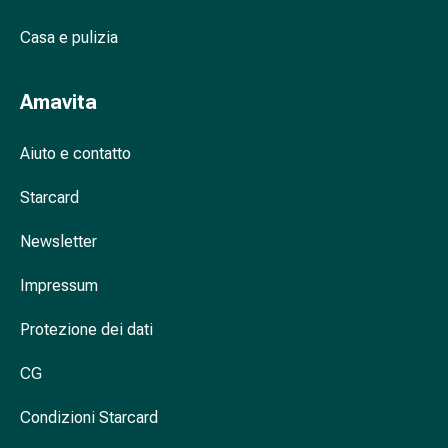
oculare
Influenza
Casa e pulizia
e
raffreddore
Amavita
Caramelle
per
Aiuto e contatto
la
tosse
Starcard
Mal
di
Newsletter
gola
Influenza
Impressum
e
raffreddore
Protezione dei dati
Tosse
Inalatori
CG
e
Condizioni Starcard
accessori
Doccia