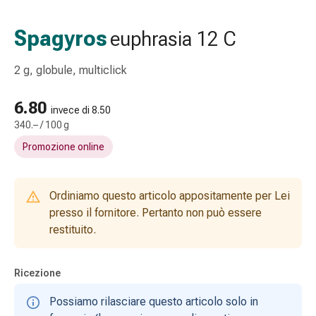
Strisce
di
Spagyros
euphrasia 12 C
garza
Bendaggi
2 g, globule, multiclick
compressivi
Cerotti
6.80
adesivi
invece di 8.50
340.– / 100 g
Bende,
nastri
Promozione online
e
accessori
Bende
Ordiniamo questo articolo appositamente per Lei
e
presso il fornitore. Pertanto non può essere
reti
restituito.
tubolari
Materiali
Ricezione
di
medicazione
Possiamo rilasciare questo articolo solo in
Ustioni