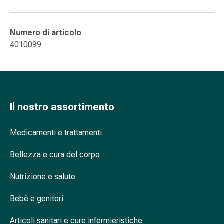
tissutale
Unguento
vescicante
Numero di articolo
Tamponi
4010099
medicali
Occhi
e
orecchie
Dolore
Il nostro assortimento
all'orecchio
Igiene
Medicamenti e trattamenti
dell'orecchio
Gocce
Bellezza e cura del corpo
oftalmiche
Infiammazione
Nutrizione e salute
oculare
Medicazioni
Bebè e genitori
oftalmiche
Igiene
Articoli sanitari e cure infermieristiche