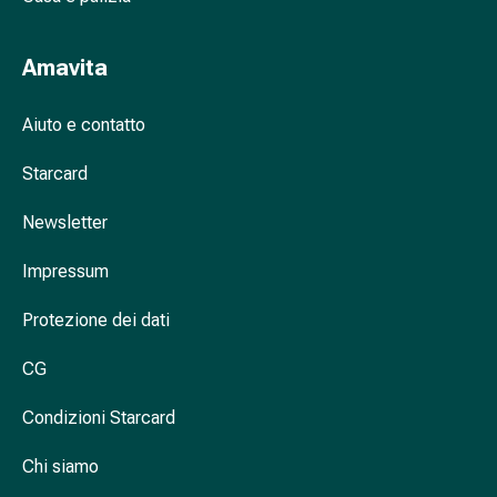
nasale
Fazzoletti
Amavita
per
il
Aiuto e contatto
viso
Raffreddore
Starcard
Cuore
e
Newsletter
circolazione
sanguigna
Impressum
Cuore
Calze
Protezione dei dati
compressive
e
CG
di
Condizioni Starcard
sostegno
Circolazione
Chi siamo
sanguigna