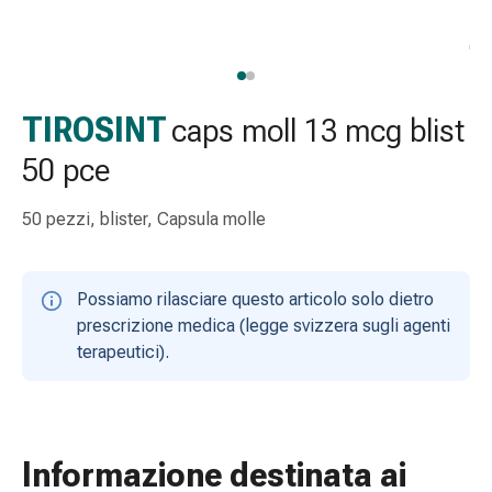
Strisce
di
garza
Bendaggi
compressivi
TIROSINT
caps moll 13 mcg blist
Cerotti
50 pce
adesivi
Bende,
50 pezzi, blister, Capsula molle
nastri
e
accessori
Possiamo rilasciare questo articolo solo dietro
Bende
prescrizione medica (legge svizzera sugli agenti
e
terapeutici).
reti
tubolari
Materiali
di
medicazione
Informazione destinata ai
Ustioni