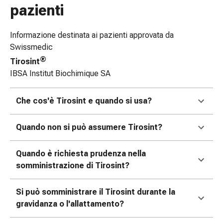
pazienti
e
scottature
Set
Informazione destinata ai pazienti approvata da
di
Swissmedic
ricambio
®
Tirosint
Medicazioni
IBSA Institut Biochimique SA
Unguenti
e
Che cos'è Tirosint e quando si usa?
disinfezione
delle
Quando non si può assumere Tirosint?
ferite
Medicazioni
spray
Quando è richiesta prudenza nella
Suture
somministrazione di Tirosint?
cutanee
adesive
Si può somministrare il Tirosint durante la
e
gravidanza o l'allattamento?
colla