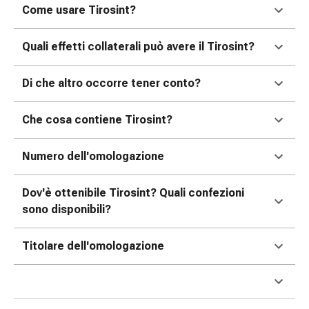
tissutale
Come usare Tirosint?
Unguento
vescicante
Quali effetti collaterali può avere il Tirosint?
Tamponi
medicali
Di che altro occorre tener conto?
Occhi
e
orecchie
Che cosa contiene Tirosint?
Dolore
all'orecchio
Numero dell'omologazione
Igiene
dell'orecchio
Dov'è ottenibile Tirosint? Quali confezioni
Gocce
sono disponibili?
oftalmiche
Infiammazione
Titolare dell'omologazione
oculare
Medicazioni
oftalmiche
Igiene