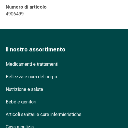
oculare
Numero di articolo
Influenza
4906499
e
raffreddore
Caramelle
per
la
Il nostro assortimento
tosse
Mal
Medicamenti e trattamenti
di
gola
Bellezza e cura del corpo
Influenza
e
Nutrizione e salute
raffreddore
Tosse
Bebè e genitori
Inalatori
e
Articoli sanitari e cure infermieristiche
accessori
Doccia
Casa e pulizia