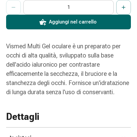
ProductDetailPage.Aria.AddToCartQuantityControlInst
Indicare il numero di unità di questo articolo da aggiungere al c
Ha raggiunto la quantità massima ordinabile per questo articol
Al momento non abbiamo altre unità di questo articolo in mag
e
scottature
Set
Aggiungi nel carrello
di
ricambio
Medicazioni
Vismed Multi Gel oculare è un preparato per
Unguenti
occhi di alta qualità, sviluppato sulla base
e
dell'acido ialuronico per contrastare
disinfezione
delle
efficacemente la secchezza, il bruciore e la
ferite
stanchezza degli occhi. Fornisce un'idratazione
Medicazioni
di lunga durata senza l'uso di conservanti.
spray
Suture
cutanee
Dettagli
adesive
e
colla