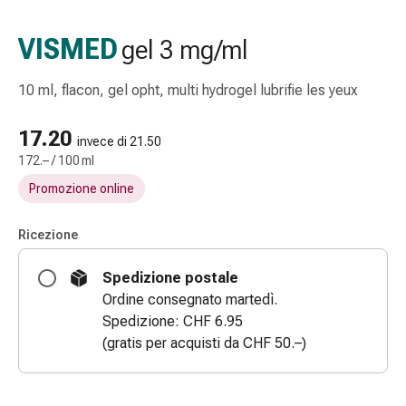
Strisce
di
VISMED
gel 3 mg/ml
garza
Bendaggi
10 ml, flacon, gel opht, multi hydrogel lubrifie les yeux
compressivi
Cerotti
17.20
adesivi
invece di 21.50
172.– / 100 ml
Bende,
nastri
Promozione online
e
accessori
Ricezione
Bende
e
Spedizione postale
reti
Ordine consegnato martedì.
tubolari
Spedizione: CHF 6.95
Materiali
(gratis per acquisti da CHF 50.–)
di
medicazione
Ustioni