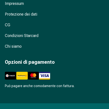
Cessazione
Impressum
del
fumo
Protezione dei dati
Vene
Disturbi
CG
cardiaci
Condizioni Starcard
e
nervosi
Chi siamo
Disturbi
della
memoria
Opzioni di pagamento
e
della
concentrazione
Allergie
Può pagare anche comodamente con fattura.
e
febbre
da
fieno