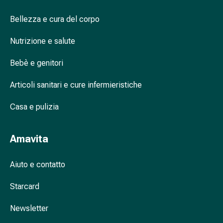
nasale
Bellezza e cura del corpo
Fazzoletti
per
Nutrizione e salute
il
viso
Bebè e genitori
Raffreddore
Cuore
Articoli sanitari e cure infermieristiche
e
circolazione
Casa e pulizia
sanguigna
Cuore
Amavita
Calze
compressive
Aiuto e contatto
e
di
Starcard
sostegno
Circolazione
Newsletter
sanguigna